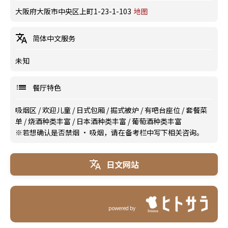
大阪府大阪市中央区上町1-23-1-103
地图
简体中文服务
未知
餐厅特色
吸烟区
/
欢迎儿童
/
日式包厢
/
掘式被炉
/
有吧台座位
/
套餐菜
单
/
烧酒种类丰富
/
日本酒种类丰富
/
葡萄酒种类丰富
※若想确认是否禁烟 · 吸烟，请在备考栏中写下相关咨询。
日文网站
powered by