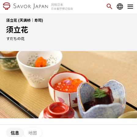
须立花 (天满桥｜寿司)
须立花
すだちの花
信息
地图