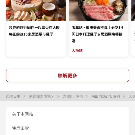
和你的旅行同伴一起享受在大阪
阪车站·梅田美食推荐｜必吃14
梅田的这15家居酒屋与餐厅！
间日本料理餐厅＆居酒屋晚餐精
选
大阪站
瞭解更多
风味日本
京都和大阪地区
大阪府, 寿司
梅田/北新地, 寿司
天满
关于本网站
使用条款