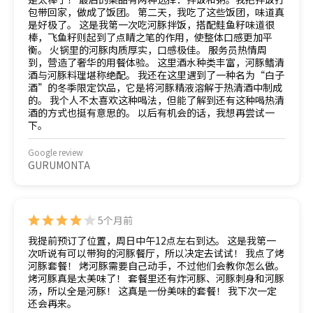
包带回家，做成了饭团。 第二天，我吃了这些饭团，味道真
是好极了。 这是我第一次吃河豚拌饭，搭配鲑鱼籽味道很
棒，飞鱼籽则起到了点睛之笔的作用，使整体口感更加平
衡。 火锅里的河豚肉质厚实，口感极佳。 服务员热情周
到，营造了奢华的用餐体验。 这里酒水种类丰富，河豚鳍清
酒与河豚料理堪称绝配。 我还在这里遇到了一种名为“白子
酒”的冬季限定饮品，它是将河豚精液溶解于热清酒中制成
的。 我个人不太喜欢这种喝法，但能了解到还有这种喝热清
酒的方式也挺有意思的。 以后有机会的话，我想再尝试一
下。
Google review
GURUMONTA
5个月前
我提前预订了位置，周日中午12点左右到达。 这是我第一
次听说有可以带狗的河豚餐厅，所以决定去试试！ 我点了烤
河豚套餐！ 烤河豚需要自己动手，不过他们会教你怎么做。
烤河豚真是太美味了！ 套餐里还有炸河豚、河豚刺身和河豚
汤，所以全是河豚！ 这真是一份美味的套餐！ 我下次一定
还会再来。