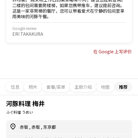
二楼的包间需要爬楼梯，如果您携带推车，建议提前咨询。
这是一家非常棒的餐厅，您可以带着爱犬在宁静的包间里享
用美味的河豚午餐。
Google review
ERI TAKAKURA
在 Google 上写评价
信息
照片
套餐/菜单
主厨介绍
地图
推荐
河豚料理 梅井
ふぐ料理 うめい
赤坂
,
赤坂
,
东京都