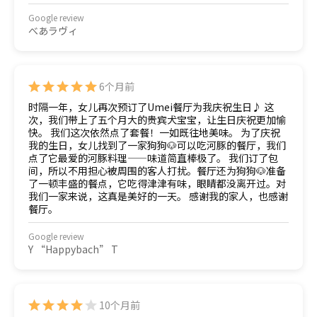
Google review
べあラヴィ
6个月前
时隔一年，女儿再次预订了Umei餐厅为我庆祝生日♪ 这
次，我们带上了五个月大的贵宾犬宝宝，让生日庆祝更加愉
快。 我们这次依然点了套餐！一如既往地美味。 为了庆祝
我的生日，女儿找到了一家狗狗🐶可以吃河豚的餐厅，我们
点了它最爱的河豚料理——味道简直棒极了。 我们订了包
间，所以不用担心被周围的客人打扰。餐厅还为狗狗🐶准备
了一顿丰盛的餐点，它吃得津津有味，眼睛都没离开过。对
我们一家来说，这真是美好的一天。 感谢我的家人，也感谢
餐厅。
Google review
Y “Happybach” T
10个月前