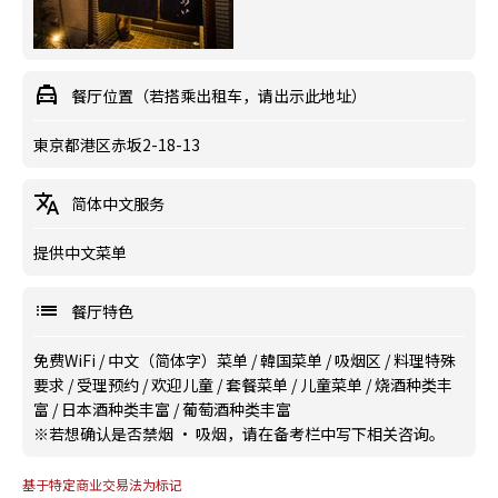
餐厅位置（若搭乘出租车，请出示此地址）
東京都港区赤坂2-18-13
简体中文服务
提供中文菜单
餐厅特色
免费WiFi
/
中文（简体字）菜单
/
韓国菜单
/
吸烟区
/
料理特殊
要求
/
受理预约
/
欢迎儿童
/
套餐菜单
/
儿童菜单
/
烧酒种类丰
富
/
日本酒种类丰富
/
葡萄酒种类丰富
※若想确认是否禁烟 · 吸烟，请在备考栏中写下相关咨询。
基于特定商业交易法为标记