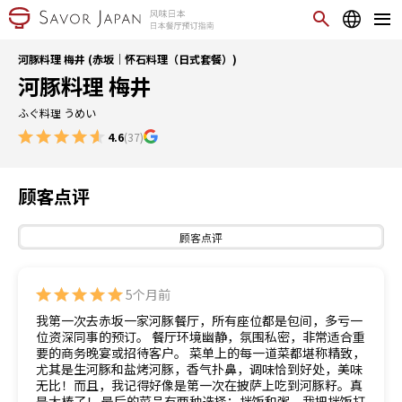
河豚料理 梅井 (赤坂｜怀石料理（日式套餐）)
河豚料理 梅井
ふぐ料理 うめい
4.6
(37)
顾客点评
顾客点评
5个月前
我第一次去赤坂一家河豚餐厅，所有座位都是包间，多亏一
位资深同事的预订。 餐厅环境幽静，氛围私密，非常适合重
要的商务晚宴或招待客户。 菜单上的每一道菜都堪称精致，
尤其是生河豚和盐烤河豚，香气扑鼻，调味恰到好处，美味
无比！而且，我记得好像是第一次在披萨上吃到河豚籽。真
是太棒了！ 最后的菜品有两种选择：拌饭和粥。我把拌饭打