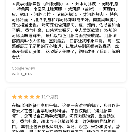
🔹夏季河豚套餐（含烤河豚）🔹 • 焯水河豚皮 • 河豚刺身
• 特色菜：南蛮风味腌河豚 • 烤河豚（盐烤） • 河豚肉、
皮、颊肉 • 河豚沙拉 • 浓郁河豚汤 • 炸河豚颊肉 • 特色
河豚冷面 • 甜点 刺身和炸河豚都非常美味，南蛮风味腌河
豚也相当出色。 烤河豚包含河豚肉、皮、颊肉，佐以盐和柚
子醋。 香气扑鼻，口感紧实弹牙，令人垂涎欲滴！ 浓郁的
河豚汤味道鲜美。 最后以特色河豚冷面完美收尾。 河豚浓
郁的风味令人惊艳，直到最后一口都让我印象深刻。 每一道
菜都展现了厨师的匠心独运，让我从头到尾都兴致盎然，丝
毫没有感到厌倦。 这顿饭太美味了，彻底改变了我对河豚的
看法！
Google review
eater_m.s
11个月前
在梅出河豚餐厅享用午餐。 这是一家难得的餐厅，您可以带
着爱犬在包间里享用河豚料理。 午餐仅提供“烤河豚套
餐”，您可以自己动手烤河豚。河豚肉质饱满，鱼皮劲道十
足，香气扑鼻，调味也十分精致美味。 炸河豚同样酥脆可
口。 套餐还包含铁板鱼刺身、鱼汤、沙拉、米饭和腌菜，营
养均衡。 周末和工作日的菜单略有不同，建议您提前查询。