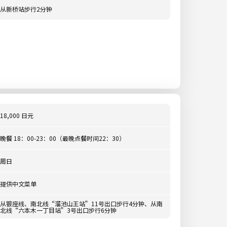
从新桥站步行2分钟
18,000 日元
晚餐 18：00-23：00（最晚点餐时间22：30）
周日
提供中文菜单
从银座线、南北线“溜池山王站”11号出口步行4分钟、从南
北线“六本木一丁目站”3号出口步行6分钟