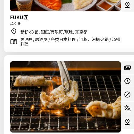
FUKU匠
ふく匠
新桥/汐留, 银座/有乐町/筑地, 东京都
居酒屋, 居酒屋 / 各类日本料理 / 河豚、河豚火锅 / 汤锅
料理