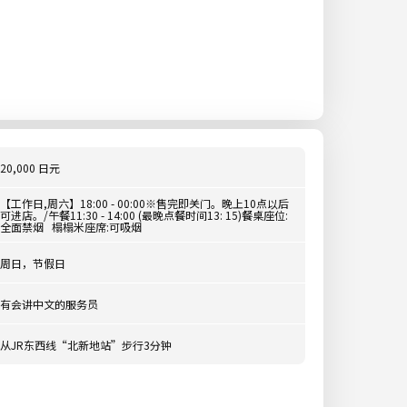
20,000 日元
【工作日,周六】18:00 - 00:00※售完即关门。晚上10点以后
可进店。/午餐11:30 - 14:00 (最晚点餐时间13: 15)餐桌座位:
全面禁烟 榻榻米座席:可吸烟
周日，节假日
有会讲中文的服务员
从JR东西线“北新地站”步行3分钟