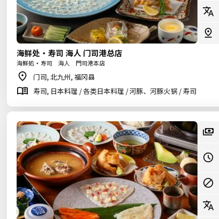
海鲜处・寿司 海人 门司港总店
海鮮処・寿司 海人 門司港本店
门司, 北九州, 福冈县
寿司, 日本料理 / 各类日本料理 / 河豚、河豚火锅 / 寿司