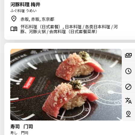
河豚料理 梅井
ふぐ料理 うめい
赤坂, 赤坂, 东京都
怀石料理（日式套餐）, 日本料理 / 各类日本料理 / 河
豚、河豚火锅 / 会席料理（日式套餐菜单）
寿司 门司
寿し 門司