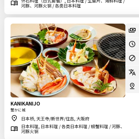
怀石料理（日式套餐）, 日本料理 / 生鱼片、海鲜料理 /
河豚、河豚火锅 / 各类日本料理
KANIKANIJO
蟹かに城
日本桥, 天王寺/新世界/住吉, 大阪府
日本料理, 日本料理 / 各类日本料理 / 螃蟹料理 / 河豚、
河豚火锅