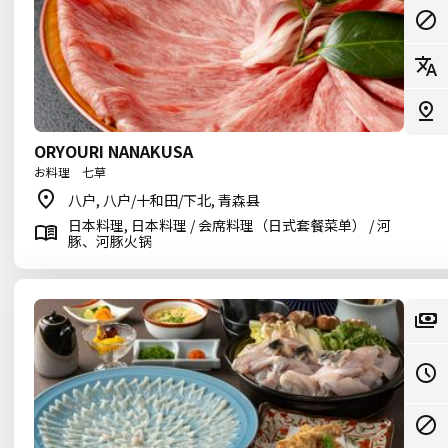
ORYOURI NANAKUSA
お料理 七草
八户, 八户/十和田/下北, 青森县
日本料理, 日本料理 / 会席料理（日式套餐菜单） / 河
豚、河豚火锅