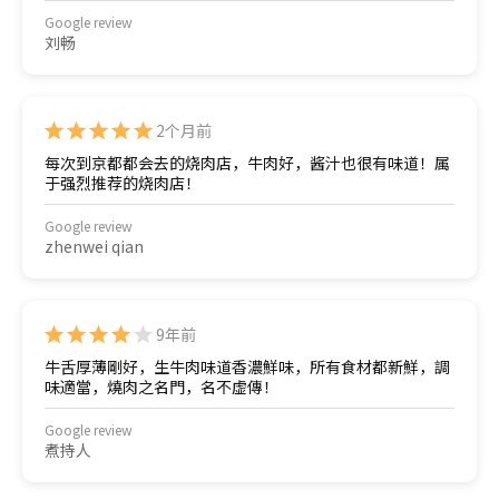
Google review
刘畅
2个月前
每次到京都都会去的烧肉店，牛肉好，酱汁也很有味道！属
于强烈推荐的烧肉店！
Google review
zhenwei qian
9年前
牛舌厚薄剛好，生牛肉味道香濃鮮味，所有食材都新鮮，調
味適當，燒肉之名門，名不虚傳！
Google review
煮持人