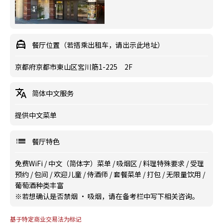
餐厅位置（若搭乘出租车，请出示此地址）
京都府京都市東山区宮川筋1-225 2F
简体中文服务
提供中文菜单
餐厅特色
免费WiFi
/
中文（简体字）菜单
/
吸烟区
/
料理特殊要求
/
受理
预约
/
包间
/
欢迎儿童
/
侍酒师
/
套餐菜单
/
打包
/
无限量饮用
/
葡萄酒种类丰富
※若想确认是否禁烟 · 吸烟，请在备考栏中写下相关咨询。
基于特定商业交易法为标记