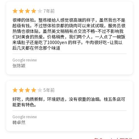
7年前
很棒的体验。整栋楼给人感觉很高端的样子，虽然我也不是
超级有钱。不过想体验京都的烧肉可以来试试哦，服务员很
热情也很体贴，虽然英文稍稍有点交流不畅~不过不影响我
们对美食的热爱。价格稍贵，我们两个人，一人点了一碗饭
来填肚子还是吃了10000yen 的样子。牛肉很好吃~让我以
后几天都在怀念那个味道
Google review
张陈颖
5年前
好吃，肉质新鲜，环境舒适，没有很重的油烟。桂五条店可
能更有特色。
Google review
韓卓然