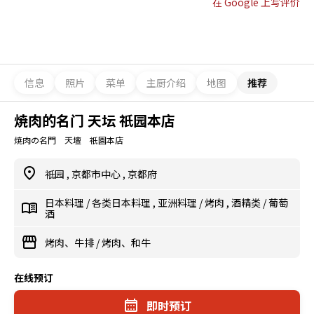
在 Google 上写评价
信息
照片
菜单
主厨介绍
地图
推荐
焼肉的名门 天坛 祇园本店
焼肉の名門 天壇 祇園本店
祗园
,
京都市中心
,
京都府
日本料理
/
各类日本料理
,
亚洲料理
/
烤肉
,
酒精类
/
葡萄
酒
烤肉、牛排
/
烤肉、和牛
在线预订
即时预订