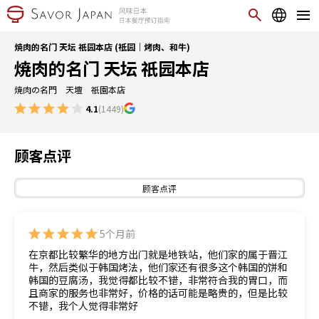
焼肉的名门 天坛 祇园本店 (祗园｜烤肉、和牛)
焼肉的名门 天坛 祇园本店
焼肉の名門 天壇 祇園本店
4.1
(1449)
顾客点评
顾客点评
5个月前
在京都比较繁华的地方出门就是地铁站，他们家的属于晋江
牛，然后类似于韩国烤法，他们家还有很多这个韩国的饼和
韩国的豆腐汤，我觉得都比较不错，非常符合我的胃口，而
且商家的服务也非常好，价格的话可能是略贵的，但是比较
不错，我个人觉得非常好