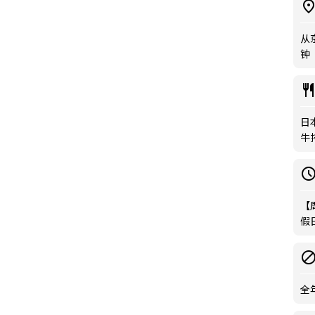
从
钟
日本
牛
【
假
全