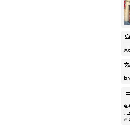
京
提
免费
儿
※