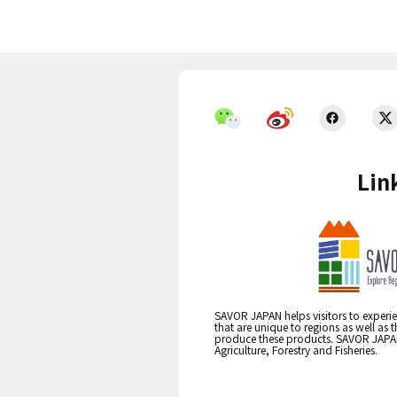
Lin
SAVOR JAPAN helps visitors to experie
that are unique to regions as well as 
produce these products. SAVOR JAPAN i
Agriculture, Forestry and Fisheries.