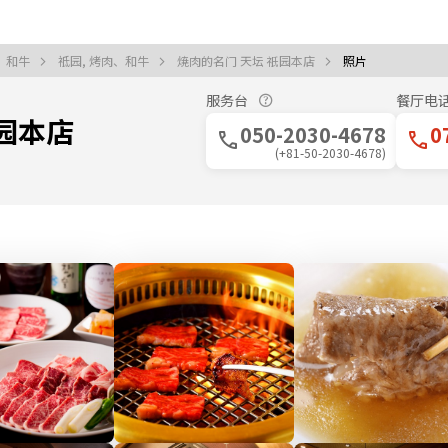
肉、和牛
祗园, 烤肉、和牛
焼肉的名门 天坛 祇园本店
照片
)
服务台
餐厅电
祇园本店
050-2030-4678
0
(+81-50-2030-4678)