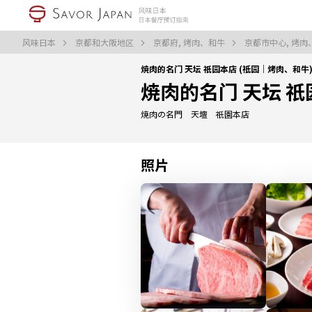
风味日本
京都和大阪地区
京都府, 烤肉、和牛
京都市中心, 烤
焼肉的名门 天坛 祇园本店 (祗园｜烤肉、和牛
焼肉的名门 天坛 
焼肉の名門 天壇 祇園本店
照片