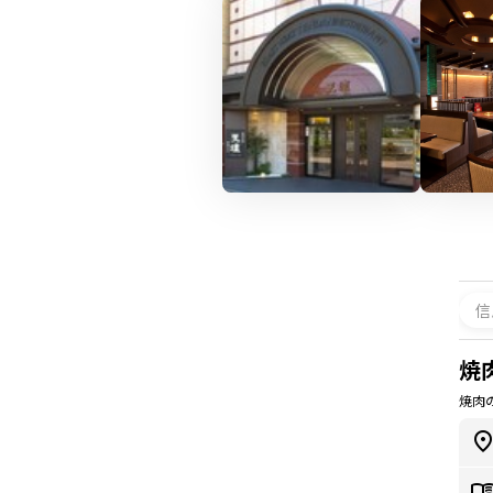
信
焼
焼肉