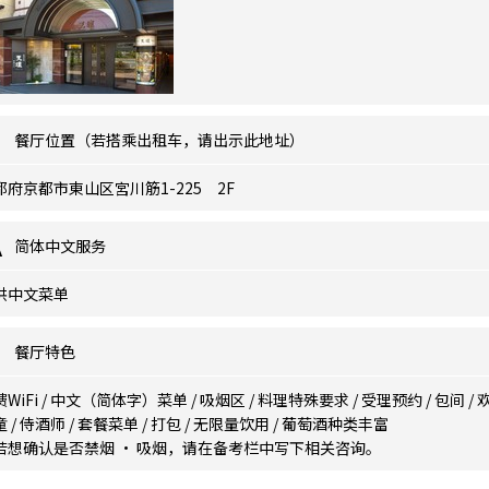
餐厅位置（若搭乘出租车，请出示此地址）
都府京都市東山区宮川筋1-225 2F
简体中文服务
供中文菜单
餐厅特色
WiFi
/
中文（简体字）菜单
/
吸烟区
/
料理特殊要求
/
受理预约
/
包间
/
童
/
侍酒师
/
套餐菜单
/
打包
/
无限量饮用
/
葡萄酒种类丰富
若想确认是否禁烟 · 吸烟，请在备考栏中写下相关咨询。