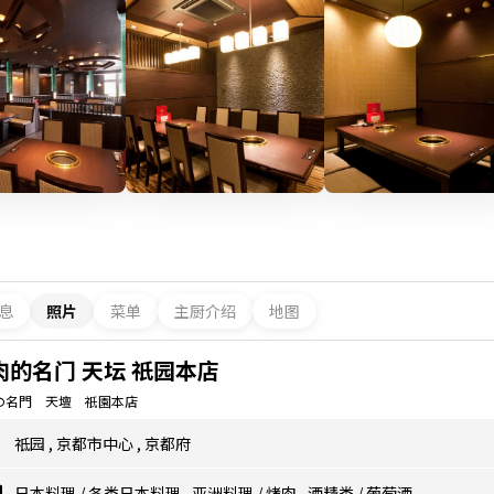
息
照片
菜单
主厨介绍
地图
肉的名门 天坛 祇园本店
の名門 天壇 祇園本店
祗园
,
京都市中心
,
京都府
日本料理
/
各类日本料理
,
亚洲料理
/
烤肉
,
酒精类
/
葡萄酒