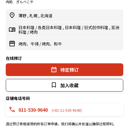
肉処 ぎんべこや
薄野
,
札幌
,
北海道
日本料理
/
各类日本料理
,
日本料理
/
日式创作料理
,
亚洲
料理
/
烤肉
烤肉、牛排
/
烤肉、和牛
在线预订
待定预订
加入收藏
店铺电话号码
011-530-9640
(+81-11-530-9640)
透过预订表格接受的所有订单申请，我们将确认并处理以确保过程顺利。