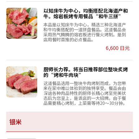
以知床牛为中心，均衡搭配北海道产和
牛。熔岩板烤专用餐品“和牛三拼”
本品是以知床牛为中心，精选三种北海道产
和牛均衡搭配的一道拼盘餐品。这道餐品会
采用热气腾腾的熔岩板进行慢火烤制。是到
店用餐时首推的必点餐品。
6,600 日元
厨师长力荐。将当日推荐部位整块炙烤
的“烤和牛肉块”
这道餐品选用一整块牛肉烤制而成，为您带
来在家中难以体验到的独特享受。餐品会由
深谙各种肉品特性的厨师长精心烤至完美状
态后为您呈上，是该店的一大招牌。由于餐
品需要精心烤制，上菜需等待20～30分钟。
银米