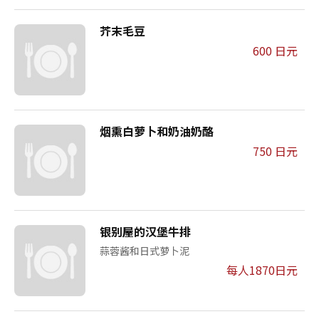
芥末毛豆
600 日元
烟熏白萝卜和奶油奶酪
750 日元
银别屋的汉堡牛排
蒜蓉酱和日式萝卜泥
每人1870日元