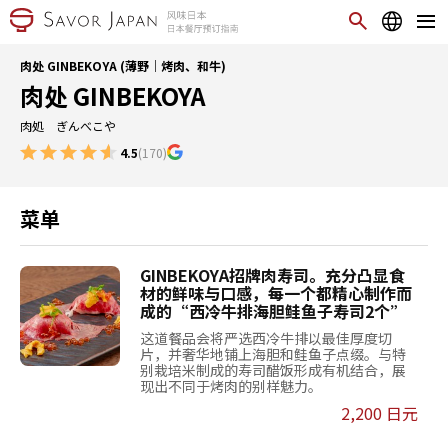
肉处 GINBEKOYA (薄野｜烤肉、和牛)
肉处 GINBEKOYA
肉処 ぎんべこや
4.5
(170)
菜单
GINBEKOYA招牌肉寿司。充分凸显食
材的鲜味与口感，每一个都精心制作而
成的“西冷牛排海胆鲑鱼子寿司2个”
这道餐品会将严选西冷牛排以最佳厚度切
片，并奢华地铺上海胆和鲑鱼子点缀。与特
别栽培米制成的寿司醋饭形成有机结合，展
现出不同于烤肉的别样魅力。
2,200 日元