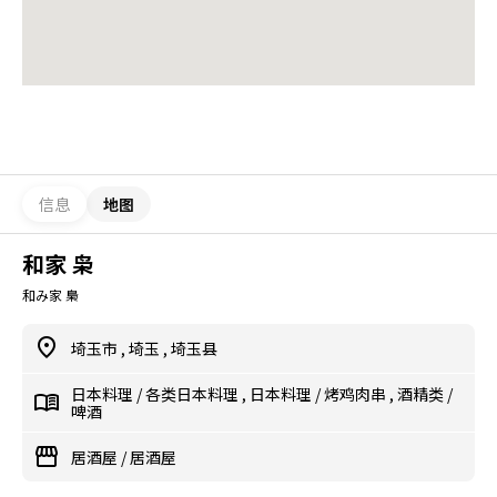
信息
地图
和家 枭
和み家 梟
埼玉市
,
埼玉
,
埼玉县
日本料理
/
各类日本料理
,
日本料理
/
烤鸡肉串
,
酒精类
/
啤酒
居酒屋
/
居酒屋