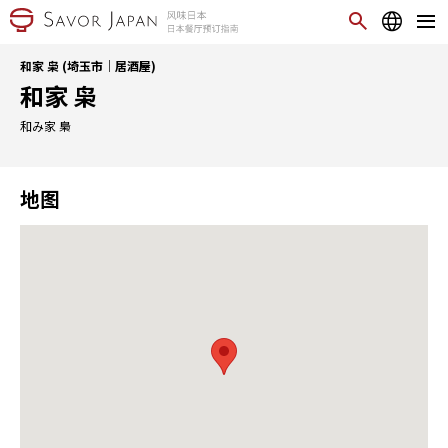
和家 枭 (埼玉市｜居酒屋)
和家 枭
和み家 梟
地图