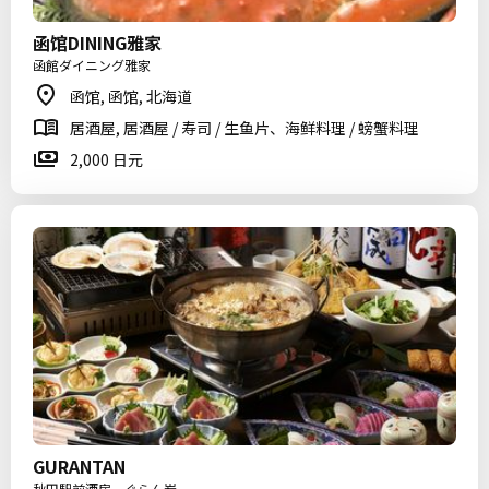
函馆DINING雅家
函館ダイニング雅家
函馆, 函馆, 北海道
居酒屋, 居酒屋 / 寿司 / 生鱼片、海鲜料理 / 螃蟹料理
2,000 日元
GURANTAN
秋田駅前酒房 ぐらん炭