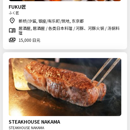
FUKU匠
ふく匠
新桥/汐留, 银座/有乐町/筑地, 东京都
居酒屋, 居酒屋 / 各类日本料理 / 河豚、河豚火锅 / 汤锅料
理
15,000 日元
STEAKHOUSE NAKAMA
STEAKHOUSE NAKAMA