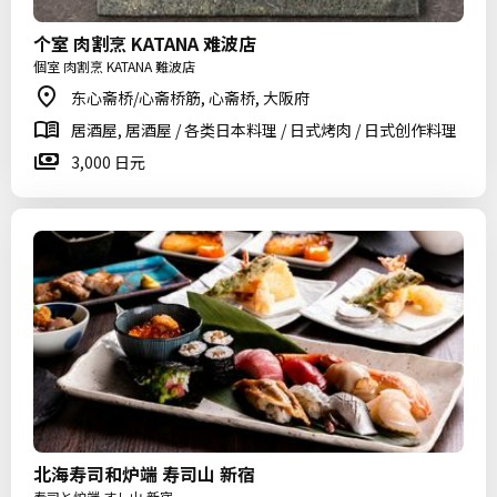
个室 肉割烹 KATANA 难波店
個室 肉割烹 KATANA 難波店
东心斋桥/心斋桥筋, 心斋桥, 大阪府
居酒屋, 居酒屋 / 各类日本料理 / 日式烤肉 / 日式创作料理
3,000 日元
北海寿司和炉端 寿司山 新宿
寿司と炉端 すし山 新宿