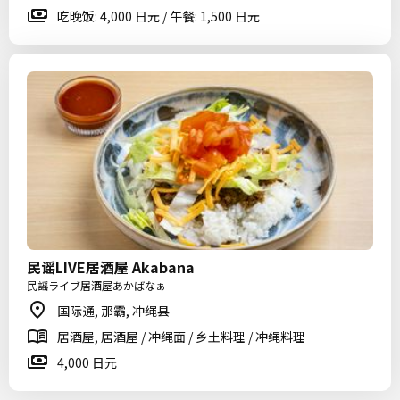
吃晚饭: 4,000 日元 / 午餐: 1,500 日元
民谣LIVE居酒屋 Akabana
民謡ライブ居酒屋あかばなぁ
国际通, 那霸, 冲绳县
居酒屋, 居酒屋 / 冲绳面 / 乡土料理 / 冲绳料理
4,000 日元