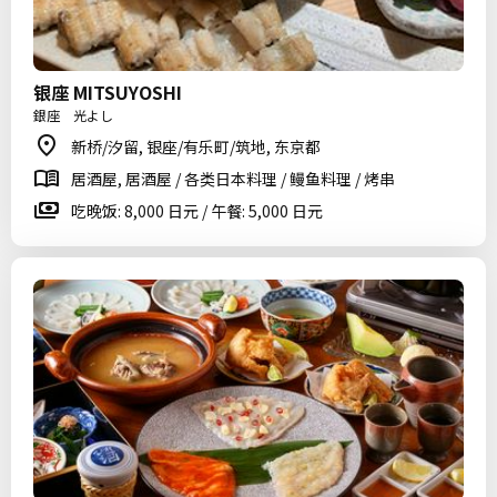
银座 MITSUYOSHI
銀座 光よし
新桥/汐留, 银座/有乐町/筑地, 东京都
居酒屋, 居酒屋 / 各类日本料理 / 鳗鱼料理 / 烤串
吃晚饭: 8,000 日元 / 午餐: 5,000 日元