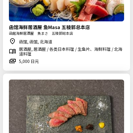
函馆海鲜居酒屋 鱼Masa 五稜郭总本店
函館海鮮居酒屋 魚まさ 五稜郭総本店
函馆, 函馆, 北海道
居酒屋, 居酒屋 / 各类日本料理 / 生鱼片、海鲜料理 / 北海
道料理
5,000 日元