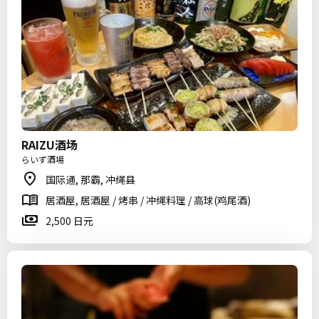
RAIZU酒场
らいず酒場
国际通, 那霸, 冲绳县
居酒屋, 居酒屋 / 烤串 / 冲绳料理 / 高球(鸡尾酒)
2,500 日元