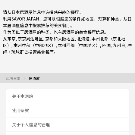
请从日本居酒屋信息中选择感兴趣的餐厅。
利用SAVOR JAPAN，您可以根据您的条件如地区，预算和种类，从日
本居酒屋信息中搜索推荐的美食餐厅。
作为类似于居酒屋的种类，也有
居酒屋
的美食餐厅信息。
从
东京
,
东京周边地区
,
京都和大阪地区
,
北海道
,
本州北部（东北地
区）
,
本州中部（中部地区）
,
本州西部（中国地区）
,
四国
,
九州岛
,
冲
绳・琉球群岛
搜索美食餐厅。
风味日本
居酒屋
关于本网站
使用条款
关于个人信息的管理