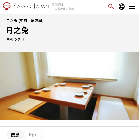
月之兔 (甲府｜居酒屋)
月之兔
月のうさぎ
信息
地图