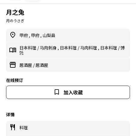
月之兔
月のうさぎ
甲府
,
甲府
,
山梨县
日本料理
/
马肉刺身
,
日本料理
/
马肉料理
,
日本料理
/
馎
饦
居酒屋
/
居酒屋
在线预订
加入收藏
详情
料理