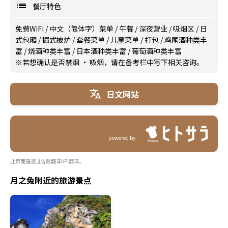
餐厅特色
免费WiFi
/
中文（简体字）菜单
/
午餐
/
深夜营业
/
吸烟区
/
日
式包厢
/
掘式被炉
/
套餐菜单
/
儿童菜单
/
打包
/
鸡尾酒种类丰
富
/
烧酒种类丰富
/
日本酒种类丰富
/
葡萄酒种类丰富
※若想确认是否禁烟 · 吸烟，请在备考栏中写下相关咨询。
日文网站
powered by
此页面是通过谷歌翻译API翻译。
月之兔附近的旅游景点