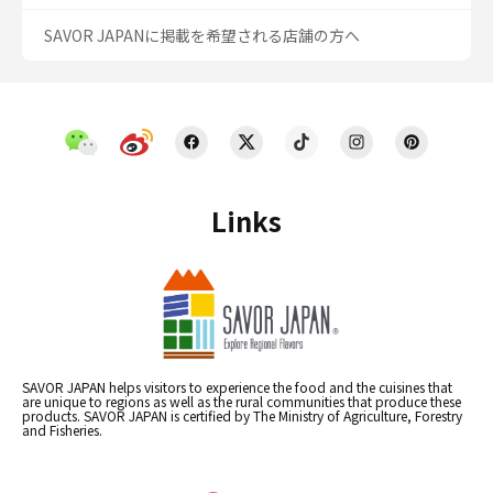
SAVOR JAPANに掲載を希望される店舗の方へ
Links
SAVOR JAPAN helps visitors to experience the food and the cuisines that
are unique to regions as well as the rural communities that produce these
products. SAVOR JAPAN is certified by The Ministry of Agriculture, Forestry
and Fisheries.