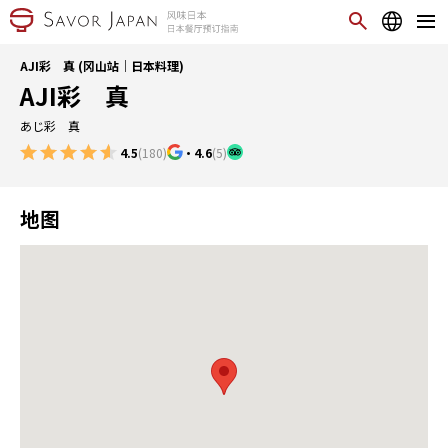
AJI彩 真 (冈山站｜日本料理)
AJI彩 真
あじ彩 真
4.5
(180)
・
4.6
(5)
地图