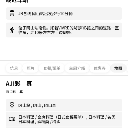
JR各线 冈山站出发步行10分钟
位于冈山站南侧。顺着VIVRE的A馆和B馆之间的道路一直
往东，走10米左右左手边即是。
信息
照片
套餐/菜单
主厨介绍
优惠券
地图
AJI彩 真
あじ彩 真
冈山站
,
冈山
,
冈山县
日本料理
/
会席料理（日式套餐菜单）
,
日本料理
/
各类
日本料理
,
酒精类
/
梅酒