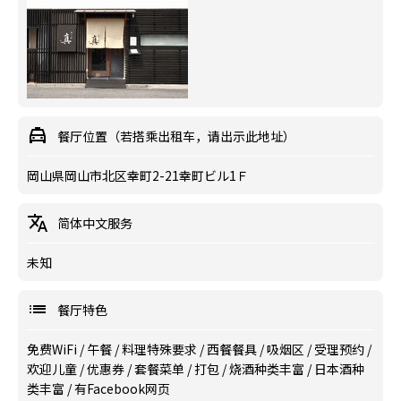
餐厅位置（若搭乘出租车，请出示此地址）
岡山県岡山市北区幸町2-21幸町ビル1Ｆ
简体中文服务
未知
餐厅特色
免费WiFi
/
午餐
/
料理特殊要求
/
西餐餐具
/
吸烟区
/
受理预约
/
欢迎儿童
/
优惠券
/
套餐菜单
/
打包
/
烧酒种类丰富
/
日本酒种
类丰富
/
有Facebook网页