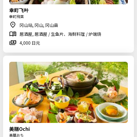
幸町飞叶
幸町飛葉
冈山站, 冈山, 冈山县
居酒屋, 居酒屋 / 生鱼片、海鲜料理 / 炉端烧
4,000 日元
美膳Ochi
美膳おち