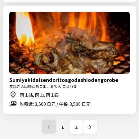
Sumiyakidaisendoritoagodashiodengorobe
炭焼き大山鶏とあご出汁おでん ごろ兵衛
冈山站, 冈山, 冈山县
吃晚饭: 3,500 日元 / 午餐: 3,500 日元
1
2