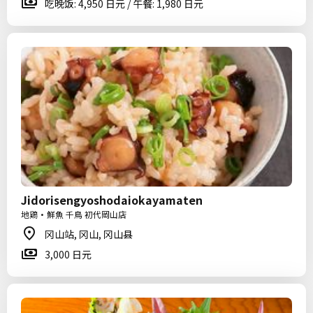
吃晚饭: 4,950 日元 / 午餐: 1,980 日元
Jidorisengyoshodaiokayamaten
地鶏・鮮魚 千鳥 初代岡山店
冈山站, 冈山, 冈山县
3,000 日元