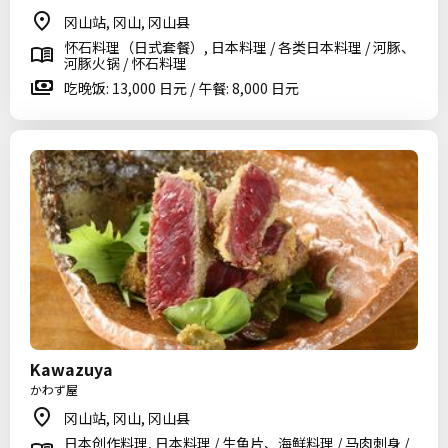
冈山站, 冈山, 冈山县
怀石料理（日式套餐）, 日本料理 / 各类日本料理 / 河豚、
河豚火锅 / 怀石料理
吃晚饭: 13,000 日元 / 午餐: 8,000 日元
Kawazuya
かわず屋
冈山站, 冈山, 冈山县
日本创作料理, 日本料理 / 生鱼片、海鲜料理 / 马肉刺身 /