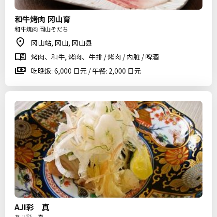
和牛烤肉 冈山育
和牛焼肉 岡山そだち
冈山站, 冈山, 冈山县
烤肉、和牛, 烤肉、牛排 / 烤肉 / 内脏 / 啤酒
吃晚饭: 6,000 日元 / 午餐: 2,000 日元
AJI彩 真
あじ彩 真