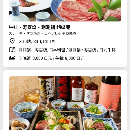
牛排・寿喜烧・涮涮锅 胡蝶庵
ステーキ・すき焼き・しゃぶしゃぶ 胡蝶庵
冈山站, 冈山, 冈山县
涮涮锅、寿喜烧, 日本料理 / 涮涮锅 / 寿喜烧 / 日式牛排
吃晚饭: 8,000 日元 / 午餐: 8,000 日元