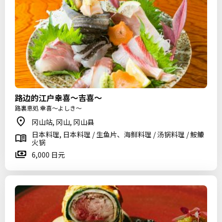
路边的江户幸喜〜吉喜〜
路裏恵処 幸喜～よしき～
冈山站, 冈山, 冈山县
日本料理, 日本料理 / 生鱼片、海鲜料理 / 汤锅料理 / 鮟鱇
火锅
6,000 日元