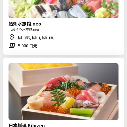
蛤蛎水族馆.neo
はまぐり水族館.neo
冈山站, 冈山, 冈山县
5,000 日元
日本料理 Kibizen