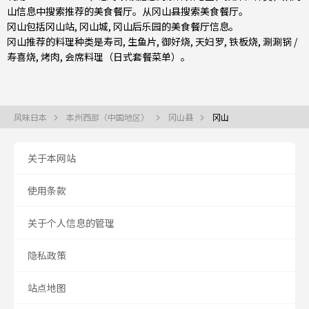
山信息中搜索推荐的美食餐厅。从
冈山县
搜索美食餐厅。
冈山包括
冈山站
, 冈山城, 冈山后乐园的美食餐厅信息。
冈山推荐的料理种类是
寿司
,
生鱼片
,
御好烧
,
天妇罗
,
铁板烧
,
涮涮锅 /
寿喜烧
,
烤肉
,
会席料理（日式套餐菜单）
。
风味日本
本州西部（中国地区）
冈山县
冈山
关于本网站
使用条款
关于个人信息的管理
隐私政策
站点地图