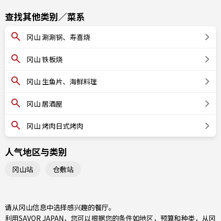
查找其他类别／菜系
冈山 涮涮锅、寿喜烧
冈山 铁板烧
冈山 生鱼片、海鲜料理
冈山 居酒屋
冈山 烤肉日式烤肉
人气地区与类别
冈山站
仓敷站
请从冈山信息中选择感兴趣的餐厅。
利用SAVOR JAPAN，您可以根据您的条件如地区，预算和种类，从冈