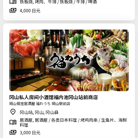
铁板烧, 烤肉、牛排 / 铁板烧 / 牛排 / 啤酒
4,000 日元
冈山私人房间小酒馆福内池冈山站前商店
岡山個室居酒屋 福わうち 岡山駅前店
冈山站, 冈山, 冈山县
居酒屋, 居酒屋 / 各类日本料理 / 烤鸡肉串 / 生鱼片、海鲜
料理
3,000 日元