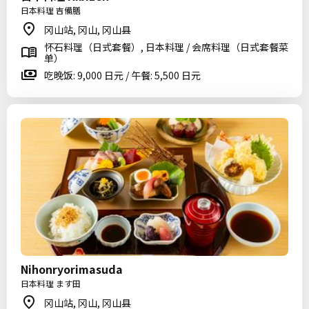
日本料理 吉備膳
冈山站, 冈山, 冈山县
怀石料理（日式套餐）, 日本料理 / 会席料理（日式套餐菜
单）
吃晚饭: 9,000 日元 / 午餐: 5,500 日元
Nihonryorimasuda
日本料理 ます田
冈山站, 冈山, 冈山县