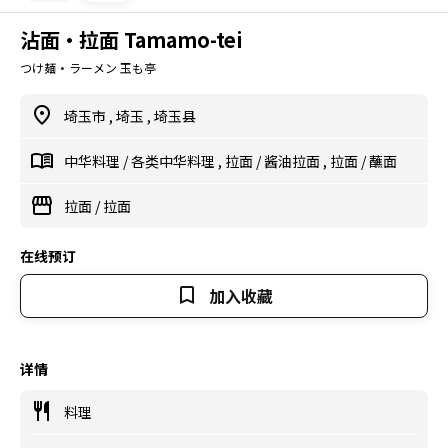
沾面・拉面 Tamamo-tei
つけ麺・ラーメン 玉も亭
埼玉市
,
埼玉
,
埼玉县
中华料理
/
各类中华料理
,
拉面
/
酱油拉面
,
拉面
/
蘸面
拉面
/
拉面
在线预订
加入收藏
详情
料理