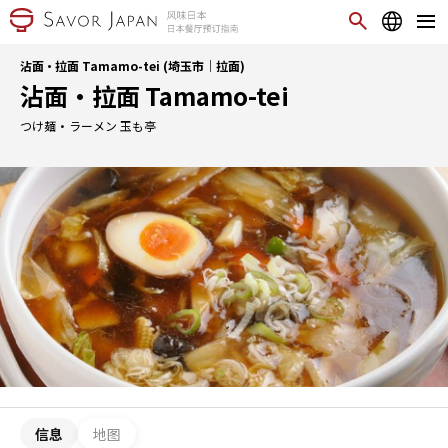
沾面・拉面 Tamamo-tei (埼玉市｜拉面)
沾面・拉面 Tamamo-tei
つけ麺・ラーメン 玉も亭
信息
地图