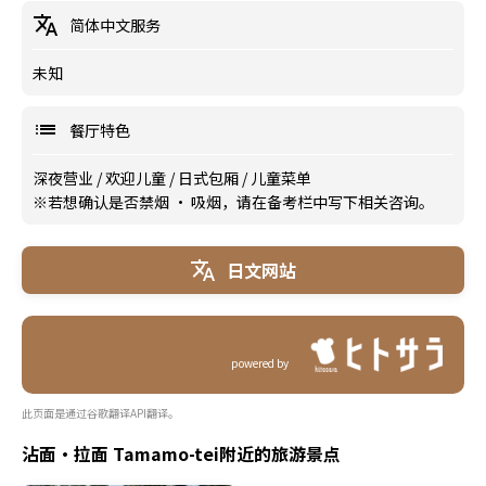
简体中文服务
未知
餐厅特色
深夜营业
/
欢迎儿童
/
日式包厢
/
儿童菜单
※若想确认是否禁烟 · 吸烟，请在备考栏中写下相关咨询。
日文网站
powered by
此页面是通过谷歌翻译API翻译。
沾面・拉面 Tamamo-tei附近的旅游景点