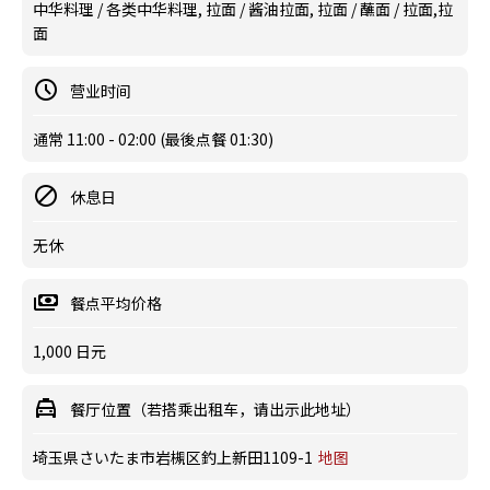
中华料理 / 各类中华料理, 拉面 / 酱油拉面, 拉面 / 蘸面 / 拉面,拉
面
营业时间
通常 11:00 - 02:00 (最後点餐 01:30)
休息日
无休
餐点平均价格
1,000 日元
餐厅位置（若搭乘出租车，请出示此地址）
埼玉県さいたま市岩槻区釣上新田1109-1
地图