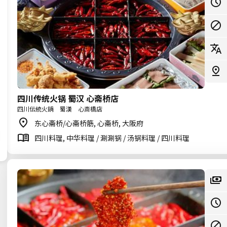
四川传统火锅 蜀汉 心斋桥店
四川伝統火鍋 蜀漢 心斎橋店
东心斋桥/心斋桥筋, 心斋桥, 大阪府
四川料理, 中华料理 / 涮涮锅 / 汤锅料理 / 四川料理