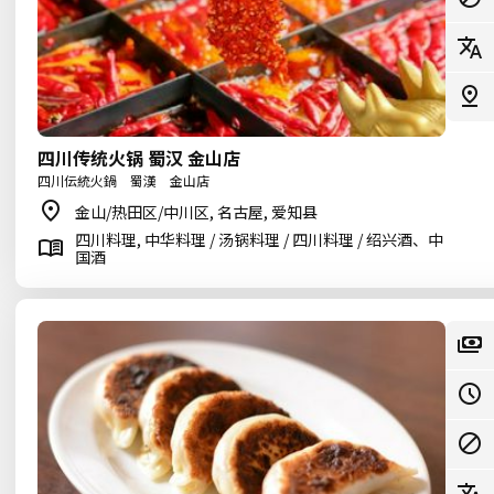
四川传统火锅 蜀汉 金山店
四川伝統火鍋 蜀漢 金山店
金山/热田区/中川区, 名古屋, 爱知县
四川料理, 中华料理 / 汤锅料理 / 四川料理 / 绍兴酒、中
国酒