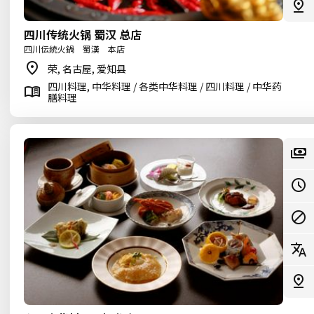
四川传统火锅 蜀汉 总店
四川伝統火鍋 蜀漢 本店
荣, 名古屋, 爱知县
四川料理, 中华料理 / 各类中华料理 / 四川料理 / 中华药
膳料理