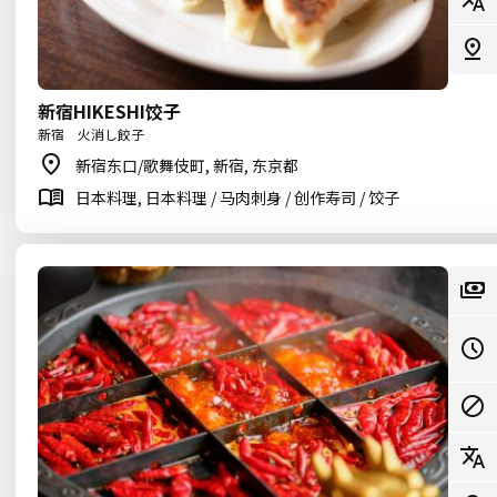
新宿HIKESHI饺子
新宿 火消し餃子
新宿东口/歌舞伎町, 新宿, 东京都
日本料理, 日本料理 / 马肉刺身 / 创作寿司 / 饺子