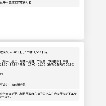
位于木曾路瓦町店的对面
吃晚饭: 4,500 日元 / 午餐: 1,500 日元
【周一、周二、周四－周日、节假日、节假日前】午餐
11:30 - 14:30 / 晚餐 17:00 - 21:00（最晚点餐时间 20:30）
周三
有会讲中文的服务员
乘坐金泽站至石川县厅政府方向的公交车在合同厅舍站下车步
行5分钟。