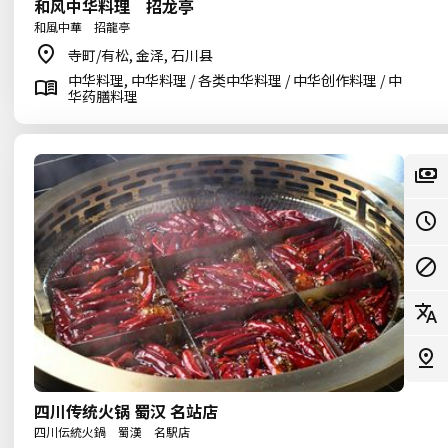
和风中华料理 招龙亭
和風中華 招龍亭
寺町/有松, 金泽, 石川县
中华料理, 中华料理 / 各类中华料理 / 中华创作料理 / 中
华药膳料理
四川传统火锅 蜀汉 名站店
四川伝統火鍋 蜀漢 名駅店