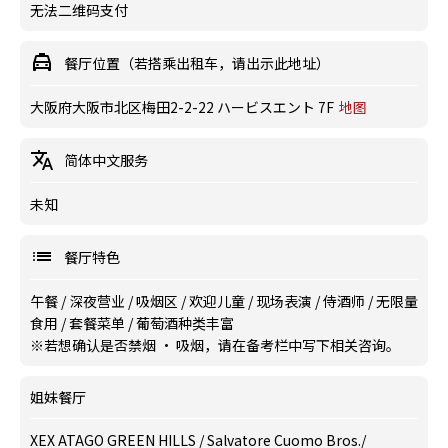
无法二维码支付
餐厅位置（若搭乘出租车，请出示此地址）
大阪府大阪市北区梅田2-2-22 ハービスエント 7F
地图
简体中文服务
未知
餐厅特色
午餐
/
深夜营业
/
吸烟区
/
欢迎儿童
/
现场表演
/
侍酒师
/
无限量
食用
/
套餐菜单
/
葡萄酒种类丰富
※若想确认是否禁烟 · 吸烟，请在备考栏中写下相关咨询。
姐妹餐厅
XEX ATAGO GREEN HILLS / Salvatore Cuomo Bros.
/