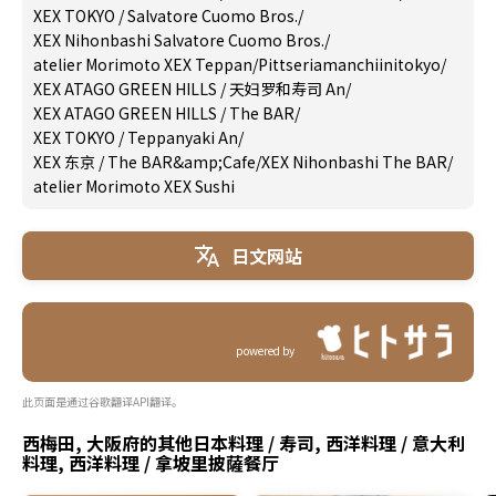
XEX TOKYO / Salvatore Cuomo Bros.
/
XEX Nihonbashi Salvatore Cuomo Bros.
/
atelier Morimoto XEX Teppan
/
Pittseriamanchiinitokyo
/
XEX ATAGO GREEN HILLS / 天妇罗和寿司 An
/
XEX ATAGO GREEN HILLS / The BAR
/
XEX TOKYO / Teppanyaki An
/
XEX 东京 / The BAR&amp;Cafe
/
XEX Nihonbashi The BAR
/
atelier Morimoto XEX Sushi
日文网站
powered by
此页面是通过谷歌翻译API翻译。
西梅田, 大阪府的其他日本料理 / 寿司, 西洋料理 / 意大利
料理, 西洋料理 / 拿坡里披薩餐厅