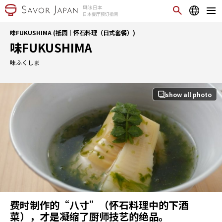
味FUKUSHIMA (祗园｜怀石料理（日式套餐）)
味FUKUSHIMA
味ふくしま
show all photo
费时制作的“八寸”（怀石料理中的下酒
菜），才是凝缩了厨师技艺的绝品。