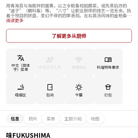
用青海苔与海胆拌的蛋黄，以之令鱿鱼视如蕨菜，或先蒸后炸的
“诸子”（鲷科鱼）等，“八寸”让职业厨师的技艺一览无余。执
着于悦目的拼盘、变幻不停的四季表现。左右高汤风味的金枪鱼
屑，采用立削。奠定料理基调的高汤才是京都料理的根本。本店不
阅读更多
用鲣鱼屑，而以金枪鱼屑为料，上乘口味高汤可得。纤细醇净之
香。此味正是本店料理的根本所在。请感受祗园风京都文化的风
味。这才是最后的待客之道。祗园为名所，外国客人、观光客众
了解更多从厨师
多，视京都风味为重。入味、店面设计、待客都要能尽享京都文化
之趣。可在清爽、榻榻米之香四溢的和室内尽享美味。柜台值得推
荐，亦备有榻榻米香四溢的和式单间。一边眺望园庭一边悠闲享用
美食，深受团体客人好评。
中文（简体
中文工作人员
免费WiFi
料理特殊要求
字）菜单
吸烟区
包间
午餐
打包
信息
照片
菜单
主厨介绍
地图
味FUKUSHIMA