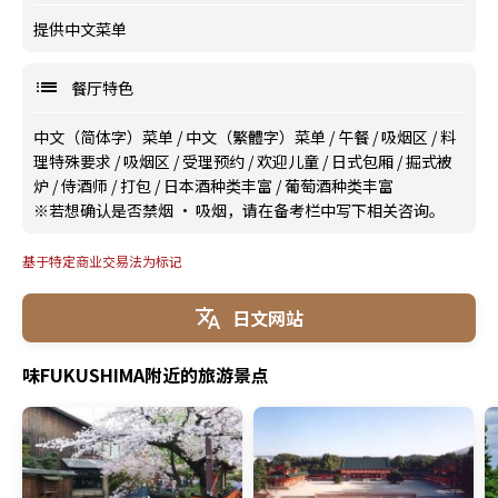
提供中文菜单
餐厅特色
中文（简体字）菜单
/
中文（繁體字）菜单
/
午餐
/
吸烟区
/
料
理特殊要求
/
吸烟区
/
受理预约
/
欢迎儿童
/
日式包厢
/
掘式被
炉
/
侍酒师
/
打包
/
日本酒种类丰富
/
葡萄酒种类丰富
※若想确认是否禁烟 · 吸烟，请在备考栏中写下相关咨询。
基于特定商业交易法为标记
日文网站
味FUKUSHIMA附近的旅游景点