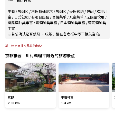
餐厅特色
午餐
/
吸烟区
/
料理特殊要求
/
吸烟区
/
受理预约
/
包间
/
欢迎儿
童
/
日式包厢
/
有吧台座位
/
套餐菜单
/
儿童菜单
/
无限量饮用
/
鸡尾酒种类丰富
/
烧酒种类丰富
/
日本酒种类丰富
/
葡萄酒种类
丰富
※若想确认是否禁烟 · 吸烟，请在备考栏中写下相关咨询。
基于特定商业交易法为标记
京都祇园 川村料理平附近的旅游景点
京都
平安神宫
2.98 km
1.4 km