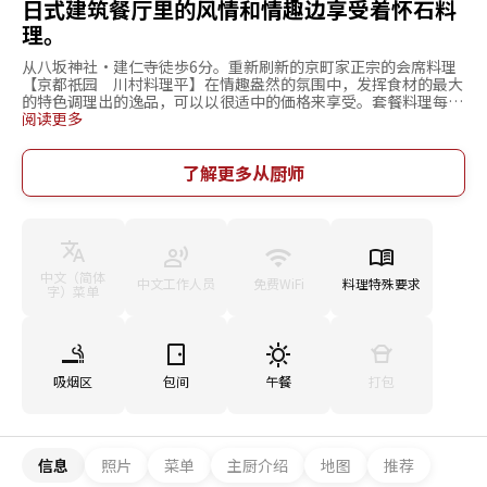
日式建筑餐厅里的风情和情趣边享受着怀石料
理。
从八坂神社・建仁寺徒歩6分。重新刷新的京町家正宗的会席料理
【京都祇园 川村料理平】在情趣盎然的氛围中，发挥食材的最大
的特色调理出的逸品，可以以很适中的価格来享受。套餐料理每月
更新。毎个月都可以享受到此时的最美味的时令食材佳肴。并备有
阅读更多
丰富的可以映衬出佳肴的美酒、日本酒・烧酒・红酒。有为一名客
人可以安心使用的吧台、也有舒适让人放松的包间。包间多种多
样：座椅、桌子、沙发等各种形式的包间。在有祇园氛围中，成年
了解更多从厨师
人的约会、招待会、会面等正式场合极力推荐，也兼有平时可以使
用的格局是其绝妙深远之处。
中文（简体
中文工作人员
免费WiFi
料理特殊要求
字）菜单
吸烟区
包间
午餐
打包
信息
照片
菜单
主厨介绍
地图
推荐