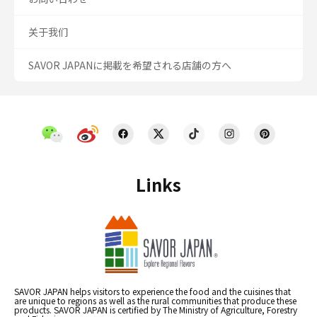
关于我们
SAVOR JAPANに掲載を希望される店舗の方へ
Links
SAVOR JAPAN helps visitors to experience the food and the cuisines that
are unique to regions as well as the rural communities that produce these
products. SAVOR JAPAN is certified by The Ministry of Agriculture, Forestry