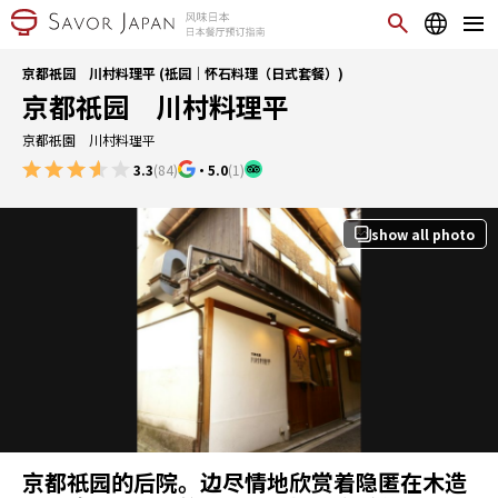
京都祇园 川村料理平 (祗园｜怀石料理（日式套餐）)
京都祇园 川村料理平
京都祇園 川村料理平
3.3
(84)
・
5.0
(1)
show all photo
京都祇园的后院。边尽情地欣赏着隐匿在木造