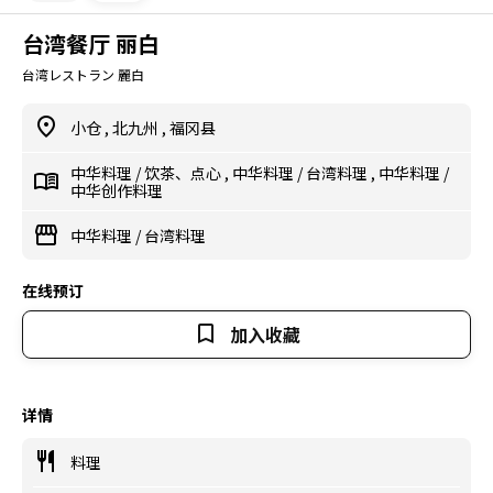
台湾餐厅 丽白
台湾レストラン 麗白
小仓
,
北九州
,
福冈县
中华料理
/
饮茶、点心
,
中华料理
/
台湾料理
,
中华料理
/
中华创作料理
中华料理
/
台湾料理
在线预订
加入收藏
详情
料理