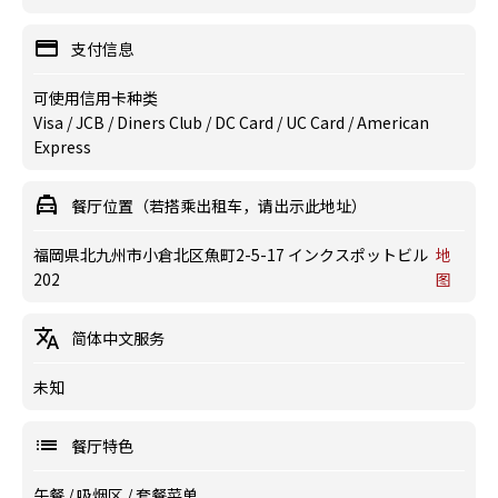
支付信息
可使用信用卡种类
Visa / JCB / Diners Club / DC Card / UC Card / American
Express
餐厅位置（若搭乘出租车，请出示此地址）
福岡県北九州市小倉北区魚町2-5-17 インクスポットビル
地
202
图
简体中文服务
未知
餐厅特色
午餐
/
吸烟区
/
套餐菜单