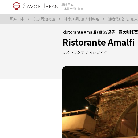
风味日本
东京周边地区
神奈川县, 意大利料理
镰仓/江之岛, 意
Ristorante Amalfi (镰仓/逗子｜意大利料理
Ristorante Amalfi
リストランテ アマルフィイ