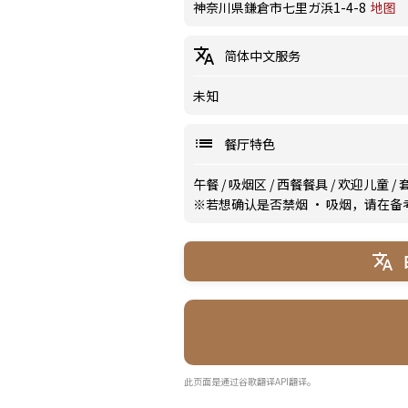
神奈川県鎌倉市七里ガ浜1-4-8
地图
简体中文服务
未知
餐厅特色
午餐
/
吸烟区
/
西餐餐具
/
欢迎儿童
/
※若想确认是否禁烟 · 吸烟，请在
此页面是通过谷歌翻译API翻译。