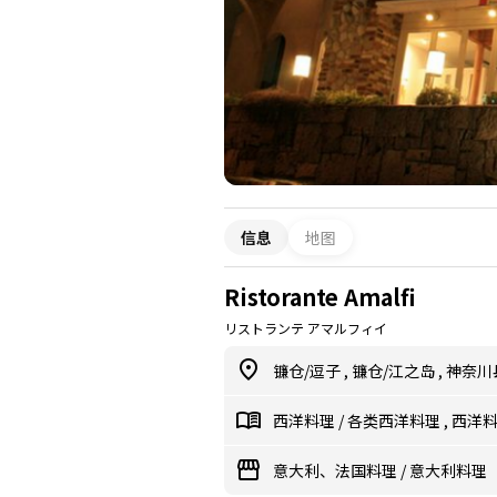
信息
地图
Ristorante Amalfi
リストランテ アマルフィイ
镰仓/逗子
,
镰仓/江之岛
,
神奈川
西洋料理
/
各类西洋料理
,
西洋
意大利、法国料理
/
意大利料理