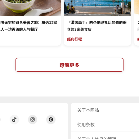
回味无穷的镰仓美食之旅：精选12家
『灌篮高手』的圣地巡礼后想去的镰
让人一访再访的人气餐厅
仓的3家美食店
经典行程
瞭解更多
关于本网站
使用条款