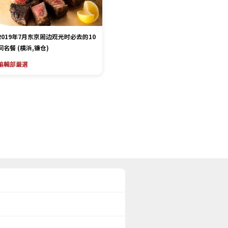
2019年7月东京周边观光时必去的10
间名餐 (横浜,镰仓)
編輯部嚴選