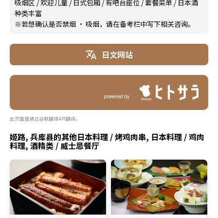
吸烟区
/
欢迎儿童
/
日式包厢
/
有吧台座位
/
套餐菜单
/
日本酒
种类丰富
※若想确认是否禁烟 · 吸烟，请在备考栏中写下相关咨询。
日文网站
powered by
此页面是通过谷歌翻译API翻译。
姬路, 兵库县的其他日本料理 / 烤鸡肉串, 日本料理 / 鸡肉
料理, 酒精类 / 威士忌餐厅