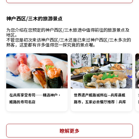
神户西区/三木的旅游景点
为您介绍在您预定的神户西区/三木旅途中值得前往的旅游景点及
地区。
不管您是初次来访神户西区/三木还是已来过神户西区/三木多次的
熟客，这里都有许多值得您一探究竟的景点喔。
在兵库享受寿司——精选神户・
世界遗产姬路城所在--兵库县姬
姬路的寿司名店
路市，五家必去餐厅推荐｜兵库
瞭解更多