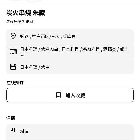
炭火串烧 朱藏
炭火串焼き 朱蔵
姬路
,
神户西区/三木
,
兵库县
日本料理
/
烤鸡肉串
,
日本料理
/
鸡肉料理
,
酒精类
/
威士
忌
日本料理
/
烤串
在线预订
加入收藏
详情
料理