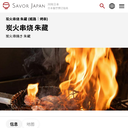
炭火串烧 朱藏 (姬路｜烤串)
炭火串烧 朱藏
炭火串焼き 朱蔵
信息
地图