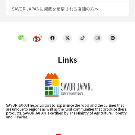
SAVOR JAPANに掲載を希望される店舗の方へ
Links
SAVOR JAPAN helps visitors to experience the food and the cuisines that
are unique to regions as well as the rural communities that produce these
products. SAVOR JAPAN is certified by The Ministry of Agriculture, Forestry
and Fisheries.