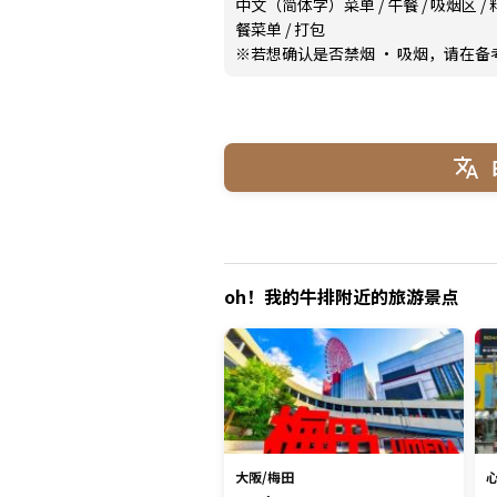
中文（简体字）菜单
/
午餐
/
吸烟区
/
餐菜单
/
打包
※若想确认是否禁烟 · 吸烟，请在
oh！我的牛排附近的旅游景点
大阪/梅田