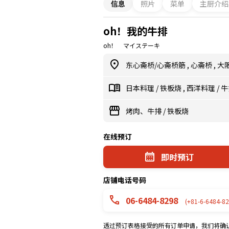
信息
照片
菜单
主厨介绍
oh！我的牛排
oh！ マイステーキ
东心斋桥/心斋桥筋
,
心斋桥
,
大
日本料理
/
铁板烧
,
西洋料理
/
牛
烤肉、牛排
/
铁板烧
在线预订
即时预订
店铺电话号码
06-6484-8298
(+81-6-6484-82
透过预订表格接受的所有订单申请，我们将确