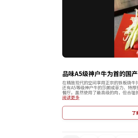
品味A5级神户牛为首的国
在精致现代的空间享用正宗的铁板烧牛
还有A5等级神户牛的莎朗或菲力、特
餐厅。虽然使用了最高级的肉，但合理
装葡萄酒到瓶装葡萄酒也应有尽有。充
阅读更多
的铁板上展开的厨师的华丽表演，充满
的约会、高档次的款待或奢华午餐的地
了