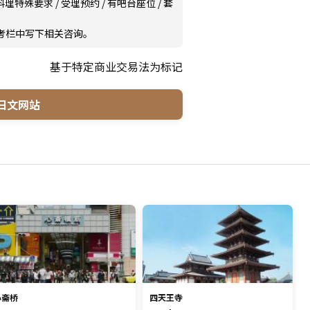
料理特殊要求
/
受理预约
/
有吧台座位
/
套
备考栏中写下相关咨询。
基于特定商业交易法为标记
日文网站
心斋桥
四天王寺