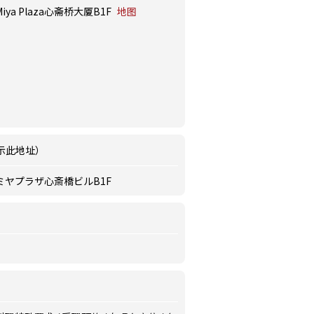
ya Plaza心斋桥大厦B1F
地图
示此地址）
 ミヤプラザ心斎橋ビルB1F