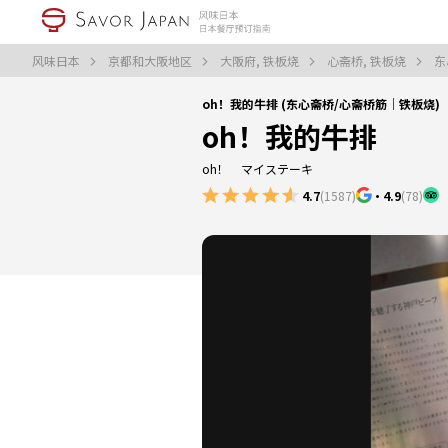
风味日本
京都和大阪地区
大阪府, 铁板烧
心斋桥, 铁板烧
东
oh！我的牛排 (东心斋桥/心斋桥筋｜铁板烧)
oh！我的牛排
oh！ マイステーキ
4.7
(1587)
・
4.9
(78)