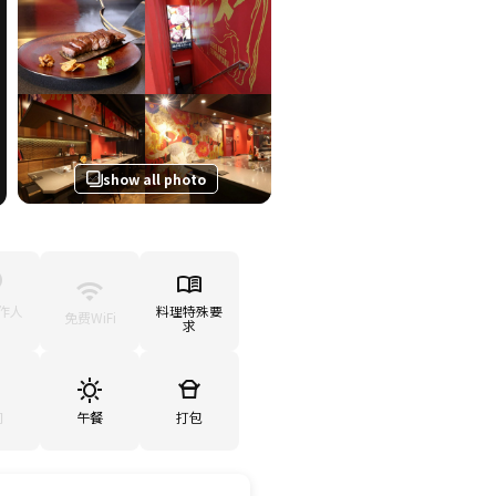
show all photo
作人
料理特殊要
免费WiFi
求
间
午餐
打包