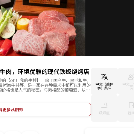
产牛肉，环境优雅的现代铁板烧烤店
排的【oh！我的牛排】。除了国产牛、黑毛和牛，
中文（简体
中文工
厚慢烤嫩牛排等，是一家在各种需求中都可以利用的
字）菜单
员
的价格也是人气的秘密。与肉相配的葡萄酒，从杯
满热情的红墙餐厅内，柜台只有30个座位。在眼前
了对美食的期待，让人心情高涨。欢迎当作纪念日
点。
解更多从厨师
吸烟区
包