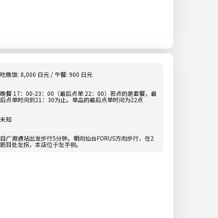
吃晚饭: 8,000 日元 / 午餐: 900 日元
晚餐 17：00-23：00（最后点单 22：00）若点的是套餐，最
后点单时间到21：30为止。单品的最后点单时间为22点
未知
自广濑通站出发步行5分钟。朝向仙台FORUS方向步行，在2
筋目处左拐，本店位于左手侧。