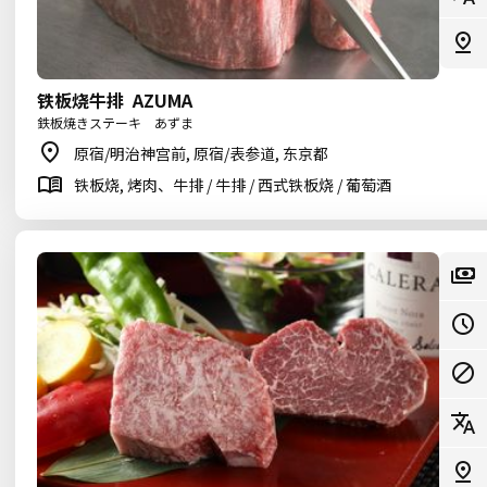
铁板烧牛排 AZUMA
鉄板焼きステーキ あずま
原宿/明治神宫前, 原宿/表参道, 东京都
铁板烧, 烤肉、牛排 / 牛排 / 西式铁板烧 / 葡萄酒