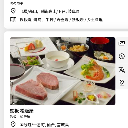
味の与平
飞驒/高山, 飞驒/高山/下吕, 岐阜县
铁板烧, 烤肉、牛排 / 寿喜烧 / 铁板烧 / 乡土料理
铁板 松阪屋
鉄板 松阪屋
国分町/一番町, 仙台, 宫城县