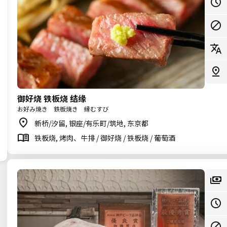
御好烧 铁板烧 结缘
お好み焼き 鉄板焼き 縁むすび
新桥/汐留, 银座/有乐町/筑地, 东京都
铁板烧, 烤肉、牛排 / 御好烧 / 铁板烧 / 葡萄酒