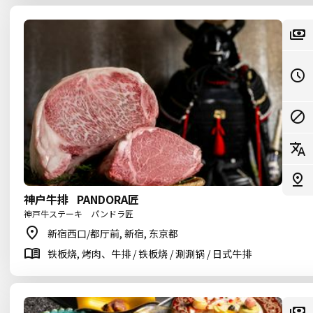
神户牛排 PANDORA匠
神戸牛ステーキ パンドラ匠
新宿西口/都厅前, 新宿, 东京都
铁板烧, 烤肉、牛排 / 铁板烧 / 涮涮锅 / 日式牛排