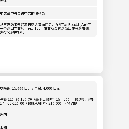
无休
中文菜单与会讲中文的服务员
从三宫站出来沿着日落大道向西走，在和Tor Road汇合的下
一个路口向右转，再走150m左右就会看到饭店在马路右侧，
步行5分钟可到。
吃晚饭: 15,000 日元 / 午餐: 4,000 日元
午餐 11：30-15：30（最晚点餐时间15：00）・预约制/晚餐
17：00-22：00（最晚点餐时间21：00）・预约制
周四
未知