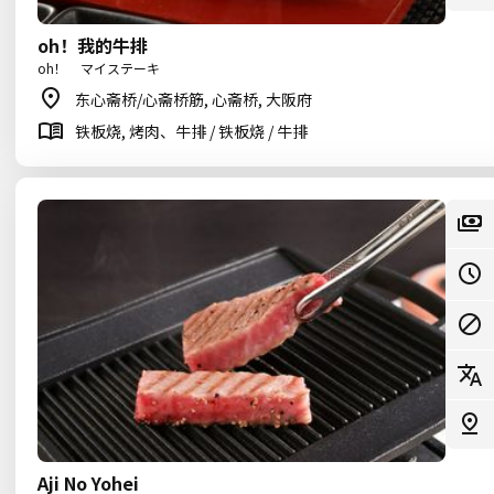
oh！我的牛排
oh！ マイステーキ
东心斋桥/心斋桥筋, 心斋桥, 大阪府
铁板烧, 烤肉、牛排 / 铁板烧 / 牛排
Aji No Yohei