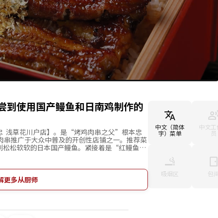
尝到使用国产鳗鱼和日南鸡制作的
中文（简体
中文工
忠 浅草花川户店】。是“烤鸡肉串之父”根本忠
字）菜单
员
鸡肉串推广于大众中普及的开创性店铺之一。推荐菜
到松松软软的日本国产鳗鱼。紧接着是“红鳗鱼烤
鳗鱼搭配起来也是一绝。店内设有吧台座位与桌子
橘右之吉先生亲手绘制，木凋招牌及水桶则酝酿出
江户风情再度重生。守住日本的传统与味道，是一
吸烟区
包
解更多从厨师