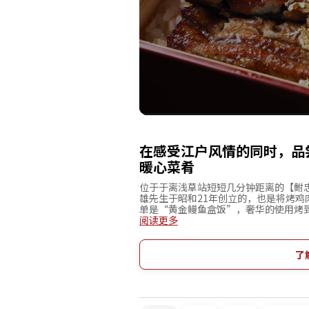
在感受江户风情的同时，品
暖心菜肴
位于于离浅草站短短几分钟距离的【鲋
雄先生于昭和21年创立的，也是将烤
单是“黄金鳗鱼盒饭”，奢华的使用烤
鸡盒饭”，烤鸡肉在口中溢满肉汁，与
阅读更多
座位。墙上的大灯笼由江户文字书法家
了江户时代的风情。这样的景色就像是
间深受当地人们喜爱的名店。
了