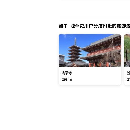
鲋中 浅草花川户分店附近的旅游
浅草寺
293 m
1