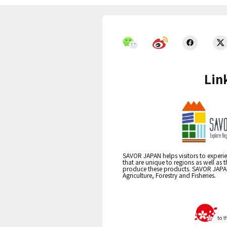
Lin
SAVOR JAPAN helps visitors to experie
that are unique to regions as well as 
produce these products. SAVOR JAPAN i
Agriculture, Forestry and Fisheries.