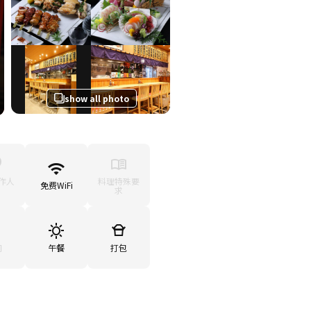
show all photo
作人
料理特殊要
免费WiFi
求
间
午餐
打包