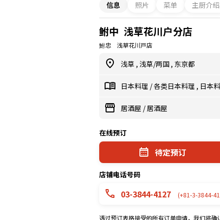
信息
照片
菜单
主厨介绍
鲋中 浅草花川户分店
鮒忠 浅草花川戸店
浅草
,
浅草/两国
,
东京都
日本料理
/
各类日本料理
,
日本
居酒屋
/
居酒屋
在线预订
待定预订
店铺电话号码
03-3844-4127
(+81-3-3844-41
透过预订表格接受的所有订单申请，我们将确