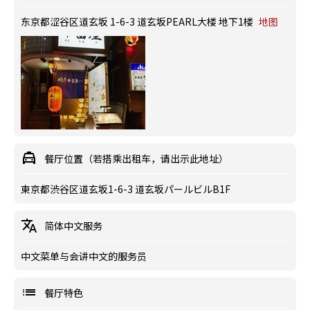
东京都涩谷区道玄坂 1-6-3 道玄坂PEARL大楼 地下1楼
地图
餐厅位置（若搭乘出租车，请出示此地址）
東京都渋谷区道玄坂1-6-3 道玄坂パールビルB1F
简体中文服务
中文菜单与会讲中文的服务员
餐厅特色