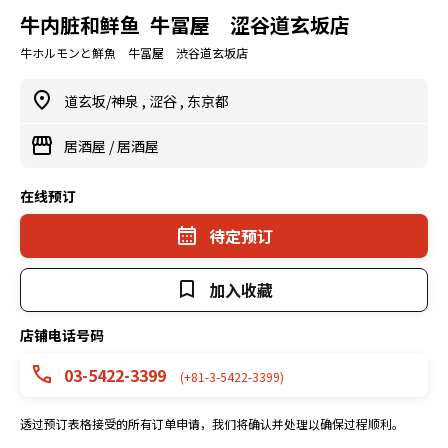
牛内脏和鲜鱼 牛冨屋 涩谷道玄坂店
牛ホルモンと鮮魚 牛冨屋 渋谷道玄坂店
道玄坂/神泉
,
涩谷
,
东京都
居酒屋
/
居酒屋
在线预订
待定预订
加入收藏
店铺电话号码
03-5422-3399
(+81-3-5422-3399)
透过预订表格接受的所有订单申请，我们将确认并处理以确保过程顺利。