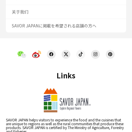
关于我们
SAVOR JAPANに掲載を希望される店舗の方へ
Links
SAVOR JAPAN helps visitors to experience the food and the cuisines that
are unique to regions as well as the rural communities that produce these
products. SAVOR JAPAN is certified by The Ministry of Agriculture, Forestry
and Fisheries.