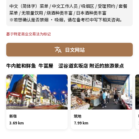
中文（简体字）菜单
/
中文工作人员
/
吸烟区
/
受理预约
/
套餐
菜单
/
无限量饮用
/
烧酒种类丰富
/
日本酒种类丰富
※若想确认是否禁烟 · 吸烟，请在备考栏中写下相关咨询。
基于特定商业交易法为标记
日文网站
牛内脏和鲜鱼 牛冨屋 涩谷道玄坂店 附近的旅游景点
新宿
筑地
3.69 km
7.99 km