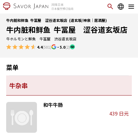
牛内脏和鲜鱼 牛冨屋 涩谷道玄坂店 (道玄坂/神泉｜居酒屋)
牛内脏和鲜鱼 牛冨屋 涩谷道玄坂店
牛ホルモンと鮮魚 牛冨屋 渋谷道玄坂店
4.4
(501)
・
5.0
(2)
菜单
牛杂串
和牛牛肠
439 日元