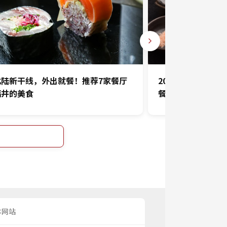
北陆新干线，外出就餐！推荐7家餐厅
2019年2月北本
福井的美食
餐厅
本网站