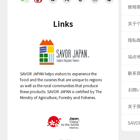
使用
Links
关于
隐私
站点
联系
SAVOR JAPAN helps visitors to experience the
food and the cuisines that are unique to regions
as well as the rural communities that produce
お問
these products. SAVOR JAPAN is certified by The
Ministry of Agriculture, Forestry and Fisheries.
关于
SAV