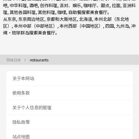
吧
,
中华料理
,
酒吧
,
创作料理
,
派对、娱乐
,
咖啡厅、甜点
,
拉面
,
亚洲料
理
,
其他各国料理
,
其他料理
,
咖哩
,
自助餐
搜索美食餐厅。
从
东京
,
东京周边地区
,
京都和大阪地区
,
北海道
,
本州北部（东北地
区）
,
本州中部（中部地区）
,
本州西部（中国地区）
,
四国
,
九州岛
,
冲
绳・琉球群岛
搜索美食餐厅。
风味日本
restaurants
关于本网站
使用条款
关于个人信息的管理
隐私政策
站点地图