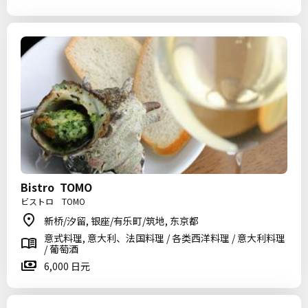
Bistro TOMO
ビストロ TOMO
新桥/汐留, 银座/有乐町/筑地, 东京都
意式料理, 意大利、法国料理 / 各类西洋料理 / 意大利料理
/ 葡萄酒
6,000 日元