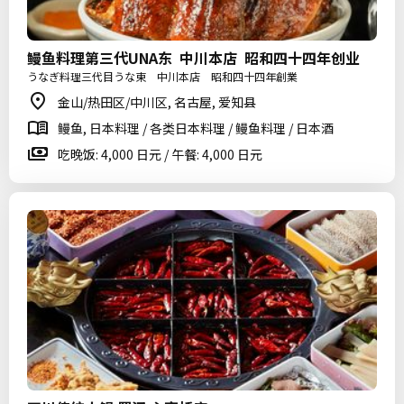
鳗鱼料理第三代UNA东 中川本店 昭和四十四年创业
うなぎ料理三代目うな東 中川本店 昭和四十四年創業
金山/热田区/中川区, 名古屋, 爱知县
鳗鱼, 日本料理 / 各类日本料理 / 鳗鱼料理 / 日本酒
吃晚饭: 4,000 日元 / 午餐: 4,000 日元