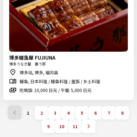
博多鳗鱼屋 FUJIUNA
博多うなぎ屋 藤う那
博多站, 博多, 福冈县
鳗鱼, 日本料理 / 鳗鱼料理 / 盖饭 / 乡土料理
吃晚饭: 10,000 日元 / 午餐: 5,000 日元
1
2
3
4
5
6
7
8
9
10
11