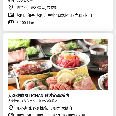
焼肉 たっとん亭
浅草桥, 浅草/两国, 东京都
烤肉、和牛, 烤肉、牛排 / 日式烤肉 / 内脏 / 烤肉
6,000 日元
大众烧肉BILICHAN 难波心斋桥店
大衆焼肉びりちゃん 難波心斎橋店
东心斋桥/心斋桥筋, 心斋桥, 大阪府
烤肉、和牛, 烤肉、牛排 / 牛排 / 烤肉 / 内脏