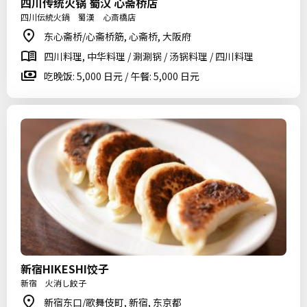
四川传统火锅 蜀汉 心斋桥店
四川伝統火鍋 蜀漢 心斎橋店
东心斋桥/心斋桥筋, 心斋桥, 大阪府
四川料理, 中华料理 / 涮涮锅 / 汤锅料理 / 四川料理
吃晚饭: 5,000 日元 / 午餐: 5,000 日元
新宿HIKESHI饺子
新宿 火消し餃子
新宿东口/歌舞伎町, 新宿, 东京都