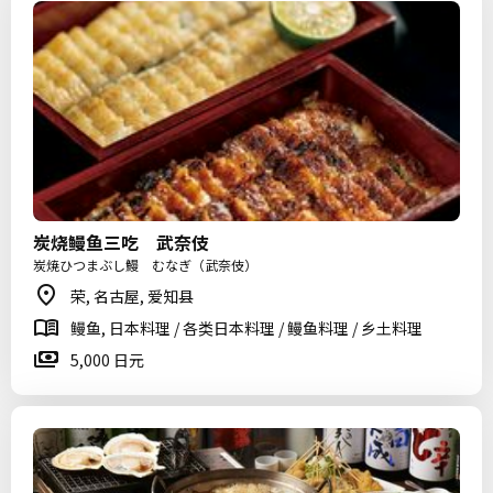
炭烧鳗鱼三吃 武奈伎
炭焼ひつまぶし鰻 むなぎ（武奈伎）
荣, 名古屋, 爱知县
鳗鱼, 日本料理 / 各类日本料理 / 鳗鱼料理 / 乡土料理
5,000 日元