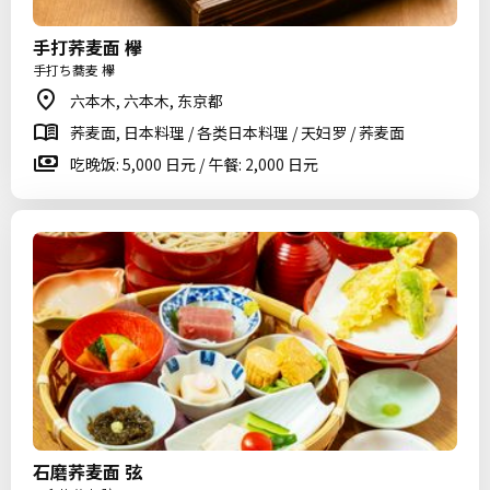
手打荞麦面 欅
手打ち蕎麦 欅
六本木, 六本木, 东京都
荞麦面, 日本料理 / 各类日本料理 / 天妇罗 / 荞麦面
吃晚饭: 5,000 日元 / 午餐: 2,000 日元
石磨荞麦面 弦