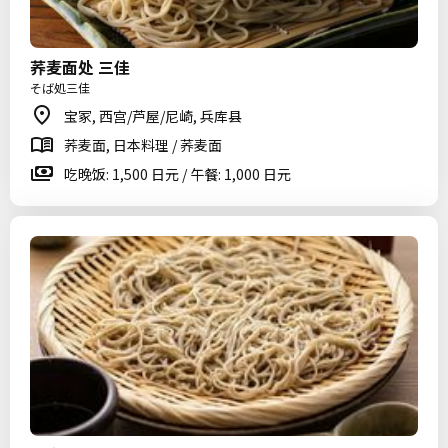
荞麦面处 三佳
そば処三佳
宝冢, 西宫/芦屋/尼崎, 兵库县
荞麦面, 日本料理 / 荞麦面
吃晚饭: 1,500 日元 / 午餐: 1,000 日元