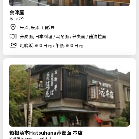
会津屋
あいづや
米泽, 米泽, 山形县
荞麦面, 日本料理 / 乌冬面 / 荞麦面 / 酱油拉面
吃晚饭: 800 日元 / 午餐: 800 日元
箱根汤本Hatsuhana荞麦面 本店
箱根湯本 はつ花そば 本店