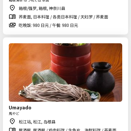
箱根/强罗, 箱根, 神奈川县
荞麦面, 日本料理 / 各类日本料理 / 天妇罗 / 荞麦面
吃晚饭: 980 日元 / 午餐: 980 日元
Umayado
馬やど
松江站, 松江, 岛根县
居酒屋, 居酒屋 / 鸡肉料理 / 生鱼片、海鲜料理 / 荞麦面