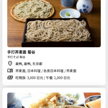
手打荞麦面 菊谷
手打そば 菊谷
巢鸭, 巢鸭, 东京都
荞麦面, 日本料理 / 各类日本料理 / 荞麦面
吃晚饭: 3,000 日元 / 午餐: 1,000 日元