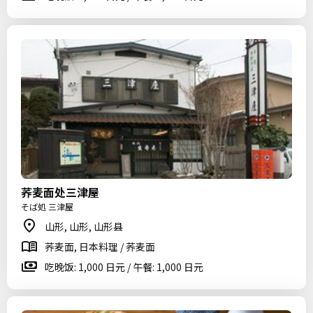
荞麦面处三津屋
そば処 三津屋
山形, 山形, 山形县
荞麦面, 日本料理 / 荞麦面
吃晚饭: 1,000 日元 / 午餐: 1,000 日元