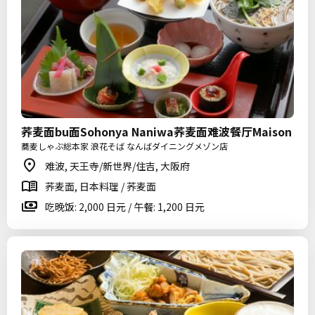
荞麦面bu面Sohonya Naniwa荞麦面难波餐厅Maison
蕎麦しゃぶ総本家 浪花そば なんばダイニングメゾン店
难波, 天王寺/新世界/住吉, 大阪府
荞麦面, 日本料理 / 荞麦面
吃晚饭: 2,000 日元 / 午餐: 1,200 日元