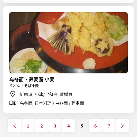
乌冬面・荞麦面 小麦
うどん・そば小麦
新居滨, 小津/宇和岛, 爱媛县
乌冬面, 日本料理 / 乌冬面 / 荞麦面
1
2
3
4
5
6
7