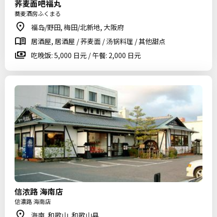
荞麦面吧福丸
蕎麦酒房ふくまる
福岛/野田, 梅田/北新地, 大阪府
居酒屋, 居酒屋 / 荞麦面 / 汤锅料理 / 其他甜点
吃晚饭: 5,000 日元 / 午餐: 2,000 日元
信浓路 海南店
信濃路 海南店
海南, 和歌山, 和歌山县