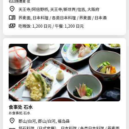
石臼挽蕎麦 弦
天王寺/阿倍野桥, 天王寺/新世界/住吉, 大阪府
荞麦面, 日本料理 / 各类日本料理 / 荞麦面 / 日本酒
吃晚饭: 1,200 日元 / 午餐: 1,200 日元
食事处 石水
お食事処 石水
郡山/白河, 郡山/白河, 福岛县
怀石料理（日式套餐）, 日本料理 / 各类日本料理 / 荞麦面