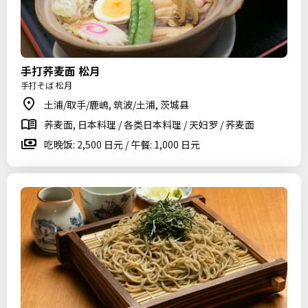
手打荞麦面 松月
手打そば 松月
土浦/取手/鹿嶋, 筑波/土浦, 茨城县
荞麦面, 日本料理 / 各类日本料理 / 天妇罗 / 荞麦面
吃晚饭: 2,500 日元 / 午餐: 1,000 日元