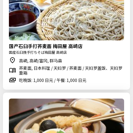
国产石臼手打荞麦面 梅田屋 高崎店
国産石臼挽手打ちそば梅田屋 高崎店
高崎, 高崎/富冈, 群马县
荞麦面, 日本料理 / 天妇罗 / 荞麦面 / 天妇罗盖饭、天妇罗
重箱
吃晚饭: 1,000 日元 / 午餐: 1,000 日元