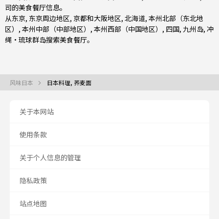
司
的美食餐厅信息。
从
东京
,
东京周边地区
,
京都和大阪地区
,
北海道
,
本州北部（东北地
区）
,
本州中部（中部地区）
,
本州西部（中国地区）
,
四国
,
九州岛
,
冲
绳・琉球群岛
搜索美食餐厅。
风味日本
日本料理, 荞麦面
关于本网站
使用条款
关于个人信息的管理
隐私政策
站点地图