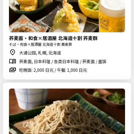
荞麦面・和食×居酒屋 北海道十割 荞麦群
そば・和食×居酒屋 北海道十割 蕎麦群
大通公园, 札幌, 北海道
荞麦面, 日本料理 / 各类日本料理 / 荞麦面 / 盖饭
吃晚饭: 2,000 日元 / 午餐: 1,000 日元