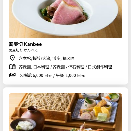
蕎麥切 Kanbee
蕎麦切り かんべえ
六本松/桜坂/大濠, 博多, 福冈县
荞麦面, 日本料理 / 荞麦面 / 怀石料理 / 日式创作料理
吃晚饭: 6,000 日元 / 午餐: 1,000 日元