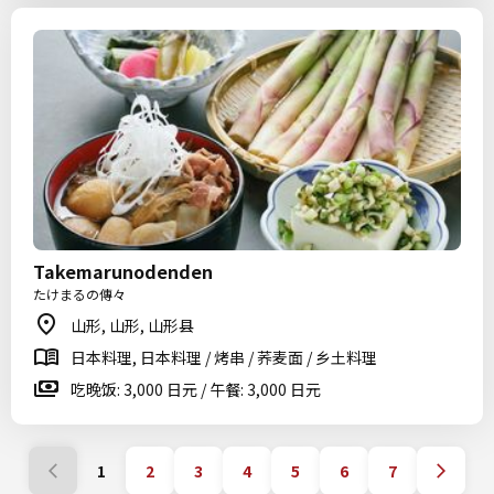
Takemarunodenden
たけまるの傳々
山形, 山形, 山形县
日本料理, 日本料理 / 烤串 / 荞麦面 / 乡土料理
吃晚饭: 3,000 日元 / 午餐: 3,000 日元
1
2
3
4
5
6
7