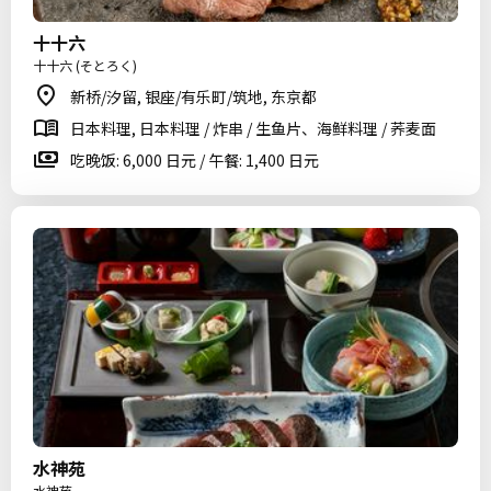
十十六
十十六 (そとろく)
新桥/汐留, 银座/有乐町/筑地, 东京都
日本料理, 日本料理 / 炸串 / 生鱼片、海鲜料理 / 荞麦面
吃晚饭: 6,000 日元 / 午餐: 1,400 日元
水神苑
水神苑