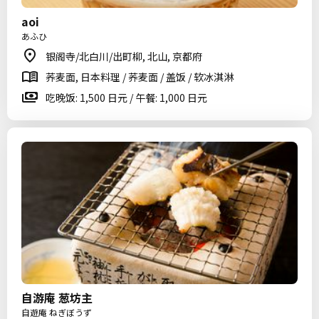
aoi
あふひ
银阁寺/北白川/出町柳, 北山, 京都府
荞麦面, 日本料理 / 荞麦面 / 盖饭 / 软冰淇淋
吃晚饭: 1,500 日元 / 午餐: 1,000 日元
自游庵 葱坊主
自遊庵 ねぎぼうず