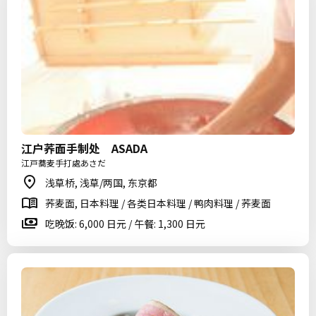
江户荞面手制处 ASADA
江戸蕎麦手打處あさだ
浅草桥, 浅草/两国, 东京都
荞麦面, 日本料理 / 各类日本料理 / 鸭肉料理 / 荞麦面
吃晚饭: 6,000 日元 / 午餐: 1,300 日元