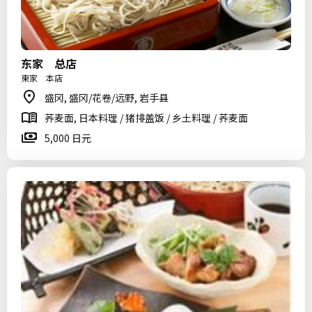
东家 总店
東家 本店
盛冈, 盛冈/花卷/远野, 岩手县
荞麦面, 日本料理 / 猪排盖饭 / 乡土料理 / 荞麦面
5,000 日元