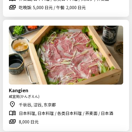
吃晚饭: 5,000 日元 / 午餐: 2,000 日元
Kangien
咸宜苑(かんぎえん)
千驮谷, 涩谷, 东京都
日本料理, 日本料理 / 各类日本料理 / 荞麦面 / 日本酒
8,000 日元