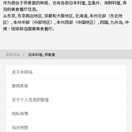
作为类似于荞麦面的种类，也有
各类日本料理
,
生鱼片、海鲜料理
,
寿
司
的美食餐厅信息。
从
东京
,
东京周边地区
,
京都和大阪地区
,
北海道
,
本州北部（东北地
区）
,
本州中部（中部地区）
,
本州西部（中国地区）
,
四国
,
九州岛
,
冲
绳・琉球群岛
搜索美食餐厅。
风味日本
日本料理, 荞麦面
关于本网站
使用条款
关于个人信息的管理
隐私政策
站点地图