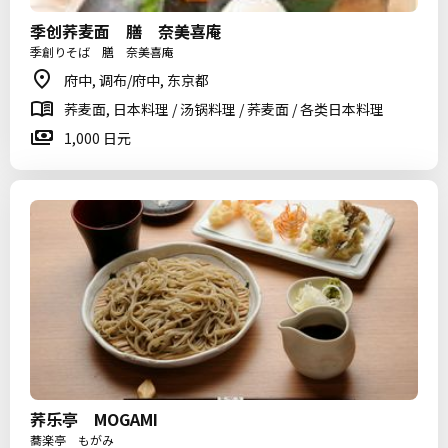
季创荞麦面 膳 奈美喜庵
季創りそば 膳 奈美喜庵
府中, 调布/府中, 东京都
荞麦面, 日本料理 / 汤锅料理 / 荞麦面 / 各类日本料理
1,000 日元
荞乐亭 MOGAMI
蕎楽亭 もがみ