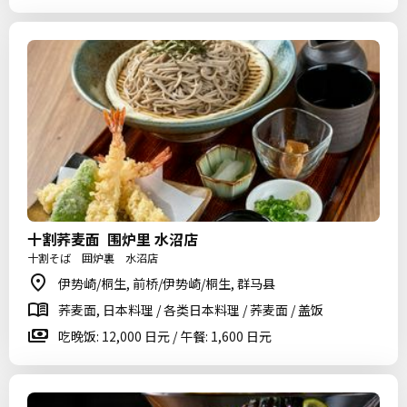
十割荞麦面 围炉里 水沼店
十割そば 囲炉裏 水沼店
伊势崎/桐生, 前桥/伊势崎/桐生, 群马县
荞麦面, 日本料理 / 各类日本料理 / 荞麦面 / 盖饭
吃晚饭: 12,000 日元 / 午餐: 1,600 日元