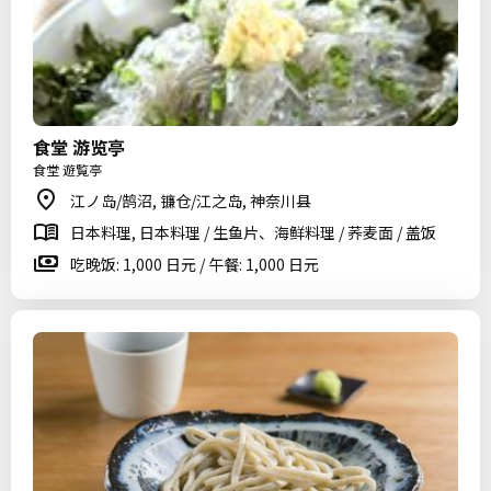
食堂 游览亭
食堂 遊覧亭
江ノ岛/鹄沼, 镰仓/江之岛, 神奈川县
日本料理, 日本料理 / 生鱼片、海鲜料理 / 荞麦面 / 盖饭
吃晚饭: 1,000 日元 / 午餐: 1,000 日元