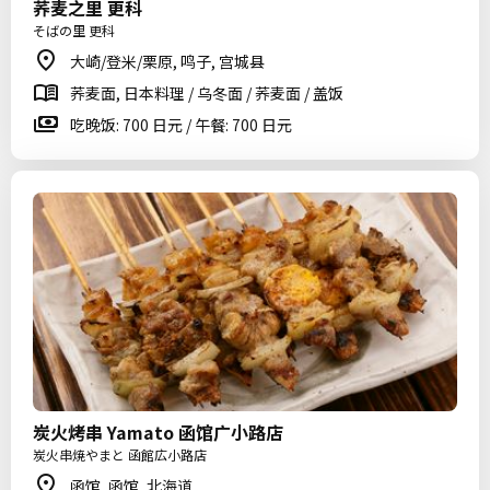
荞麦之里 更科
そばの里 更科
大崎/登米/栗原, 鸣子, 宫城县
荞麦面, 日本料理 / 乌冬面 / 荞麦面 / 盖饭
吃晚饭: 700 日元 / 午餐: 700 日元
炭火烤串 Yamato 函馆广小路店
炭火串焼やまと 函館広小路店
函馆, 函馆, 北海道