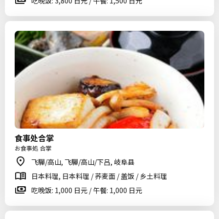
吃晚饭: 3,800 日元 / 午餐: 1,500 日元
食事处合掌
お食事処 合掌
飞驒/高山, 飞驒/高山/下吕, 岐阜县
日本料理, 日本料理 / 荞麦面 / 盖饭 / 乡土料理
吃晚饭: 1,000 日元 / 午餐: 1,000 日元