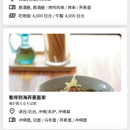
居酒屋, 居酒屋 / 烤鸡肉串 / 烤串 / 荞麦面
吃晚饭: 4,000 日元 / 午餐: 4,000 日元
看得到海荞麦面家
海が見えるそば家
读谷/北谷, 冲绳/名护, 冲绳县
冲绳面, 拉面 / 乌冬面 / 荞麦面 / 冲绳面