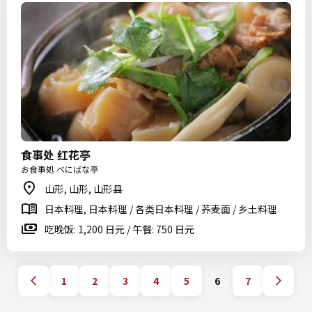
食事处 红花亭
お食事処 べにばな亭
山形, 山形, 山形县
日本料理, 日本料理 / 各类日本料理 / 荞麦面 / 乡土料理
吃晚饭: 1,200 日元 / 午餐: 750 日元
1
2
3
4
5
6
7