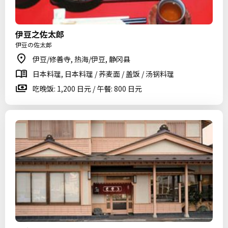
伊豆之佐太郎
伊豆の佐太郎
伊豆/修善寺, 热海/伊豆, 静冈县
日本料理, 日本料理 / 荞麦面 / 盖饭 / 汤锅料理
吃晚饭: 1,200 日元 / 午餐: 800 日元