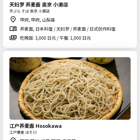
天妇罗 荞麦面 奥京 小濑店
天ぷら そば 奥京 小瀬店
甲府, 甲府, 山梨县
荞麦面, 日本料理 / 天妇罗 / 荞麦面 / 日式创作料理
吃晚饭: 3,000 日元 / 午餐: 1,000 日元
江户荞麦面 Hosokawa
江戸蕎麦 ほそ川