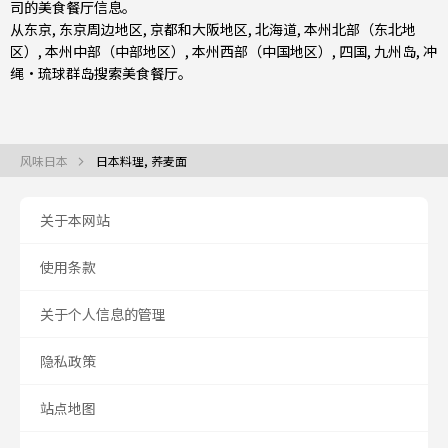
司
的美食餐厅信息。
从
东京
,
东京周边地区
,
京都和大阪地区
,
北海道
,
本州北部（东北地
区）
,
本州中部（中部地区）
,
本州西部（中国地区）
,
四国
,
九州岛
,
冲
绳・琉球群岛
搜索美食餐厅。
风味日本
日本料理, 荞麦面
关于本网站
使用条款
关于个人信息的管理
隐私政策
站点地图