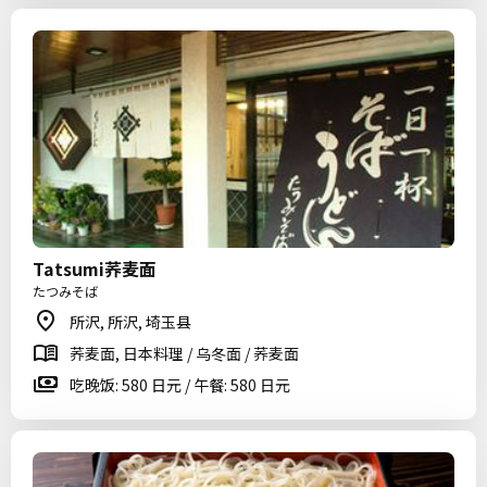
Tatsumi荞麦面
たつみそば
所沢, 所沢, 埼玉县
荞麦面, 日本料理 / 乌冬面 / 荞麦面
吃晚饭: 580 日元 / 午餐: 580 日元