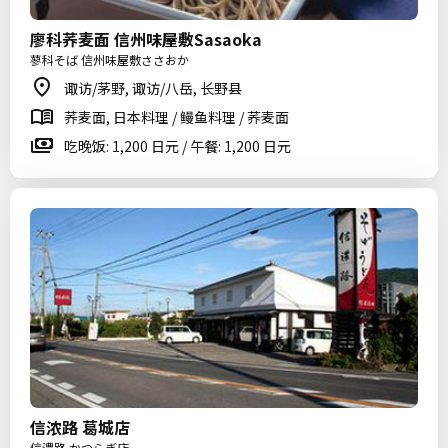
廖科荞麦面 信州味屋敷Sasaoka
蓼科そば 信州味屋敷ささおか
诹访/茅野, 诹访/八岳, 长野县
荞麦面, 日本料理 / 鳗鱼料理 / 荞麦面
吃晚饭: 1,200 日元 / 午餐: 1,200 日元
信浓路 葛城店
信濃路 かつらぎ店