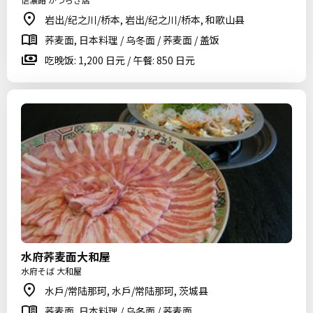
岩出/纪之川/桥本, 岩出/纪之川/桥本, 和歌山县
荞麦面, 日本料理 / 乌冬面 / 荞麦面 / 盖饭
吃晚饭: 1,200 日元 / 午餐: 850 日元
水府荞麦面大和屋
水府そば 大和屋
水戶/常陆那珂, 水戶/常陆那珂, 茨城县
荞麦面, 日本料理 / 乌冬面 / 荞麦面