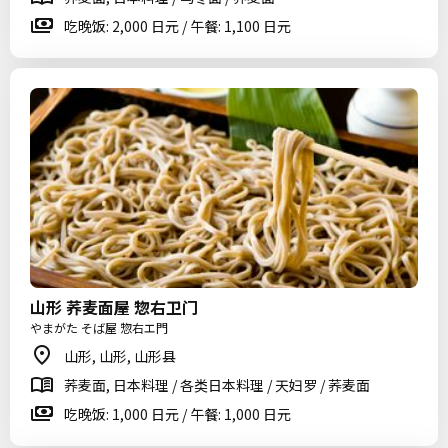
吃晚饭: 2,000 日元 / 午餐: 1,100 日元
山形 荞麦面屋 惣右卫门
やまがた そば屋 惣右エ門
山形, 山形, 山形县
荞麦面, 日本料理 / 各类日本料理 / 天妇罗 / 荞麦面
吃晚饭: 1,000 日元 / 午餐: 1,000 日元