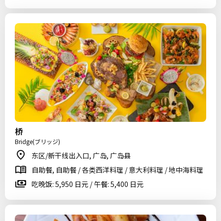
桥
Bridge(ブリッジ)
东区/新干线出入口, 广岛, 广岛县
自助餐, 自助餐 / 各类西洋料理 / 意大利料理 / 地中海料理
吃晚饭: 5,950 日元 / 午餐: 5,400 日元