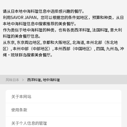
请从日本地中海料理信息中选择感兴趣的餐厅。
利用SAVOR JAPAN，您可以根据您的条件如地区，预算和种类，从日
本地中海料理信息中搜索推荐的美食餐厅。
作为类似于地中海料理的种类，也有
各类西洋料理
,
法国料理
,
意大利
料理
的美食餐厅信息。
从
东京
,
东京周边地区
,
京都和大阪地区
,
北海道
,
本州北部（东北地
区）
,
本州中部（中部地区）
,
本州西部（中国地区）
,
四国
,
九州岛
,
冲
绳・琉球群岛
搜索美食餐厅。
风味日本
西洋料理, 地中海料理
关于本网站
使用条款
关于个人信息的管理