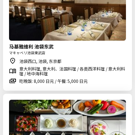
马基雅维利 池袋东武
マキャベリ池袋東武店
池袋西口, 池袋, 东京都
意大利料理, 意大利、法国料理 / 各类西洋料理 / 意大利料
理 / 地中海料理
吃晚饭: 8,000 日元 / 午餐: 5,000 日元