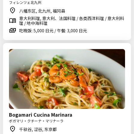
フィレンツェ北九州
八幡东区, 北九州, 福冈县
意大利料理, 意大利、法国料理 / 各类西洋料理 / 意大利料
理 / 地中海料理
吃晚饭: 5,000 日元 / 午餐: 3,000 日元
Bogamari Cucina Marinara
ボガマリ・クチーナ・マリナーラ
千驮谷, 涩谷, 东京都