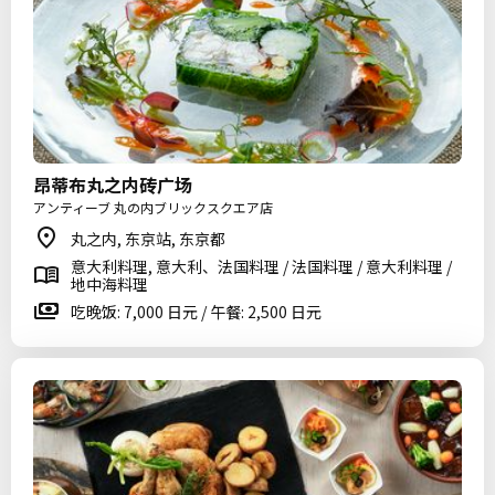
昂蒂布丸之内砖广场
アンティーブ 丸の内ブリックスクエア店
丸之内, 东京站, 东京都
意大利料理, 意大利、法国料理 / 法国料理 / 意大利料理 /
地中海料理
吃晚饭: 7,000 日元 / 午餐: 2,500 日元