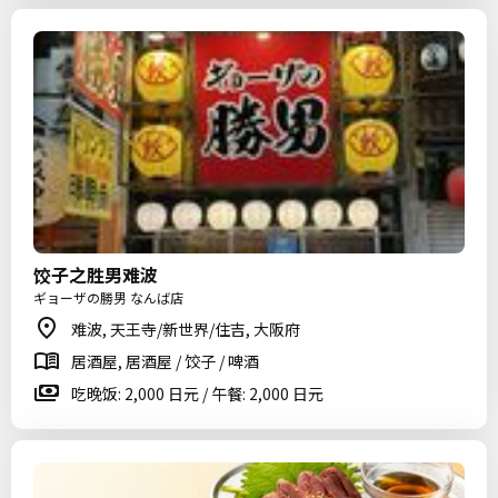
饺子之胜男难波
ギョーザの勝男 なんば店
难波, 天王寺/新世界/住吉, 大阪府
居酒屋, 居酒屋 / 饺子 / 啤酒
吃晚饭: 2,000 日元 / 午餐: 2,000 日元