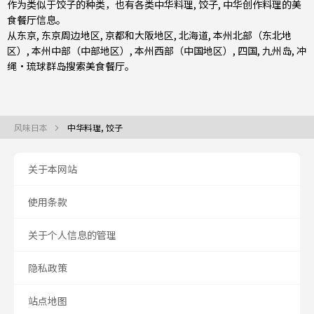
作为类似于饺子的种类，也有
各类中华料理
,
饺子
,
中华创作料理
的美
食餐厅信息。
从
东京
,
东京周边地区
,
京都和大阪地区
,
北海道
,
本州北部（东北地
区）
,
本州中部（中部地区）
,
本州西部（中国地区）
,
四国
,
九州岛
,
冲
绳・琉球群岛
搜索美食餐厅。
风味日本
中华料理, 饺子
关于本网站
使用条款
关于个人信息的管理
隐私政策
站点地图