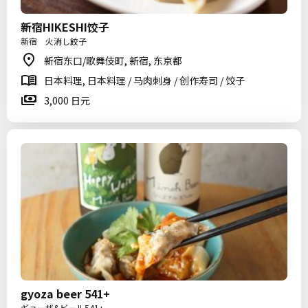
新宿HIKESHI饺子
新宿 火消し餃子
新宿东口/歌舞伎町, 新宿, 东京都
日本料理, 日本料理 / 马肉刺身 / 创作寿司 / 饺子
3,000 日元
gyoza beer 541+
ギョーザ&ビール541+