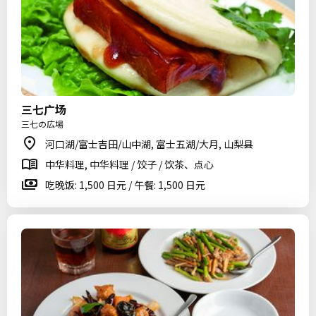
三七广场
三七の広場
河口湖/富士吉田/山中湖, 富士五湖/大月, 山梨县
中华料理, 中华料理 / 饺子 / 饮茶、点心
吃晚饭: 1,500 日元 / 午餐: 1,500 日元