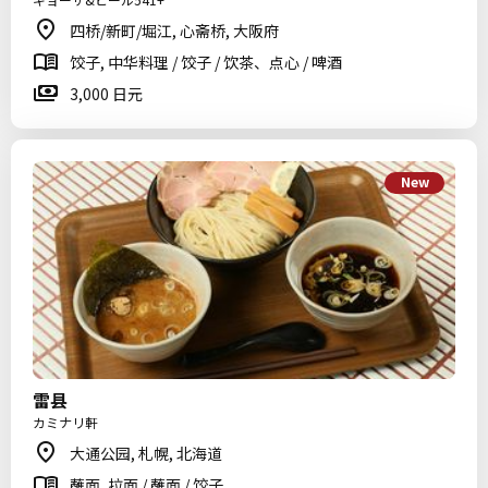
四桥/新町/堀江, 心斋桥, 大阪府
饺子, 中华料理 / 饺子 / 饮茶、点心 / 啤酒
3,000 日元
New
雷县
カミナリ軒
大通公园, 札幌, 北海道
蘸面, 拉面 / 蘸面 / 饺子