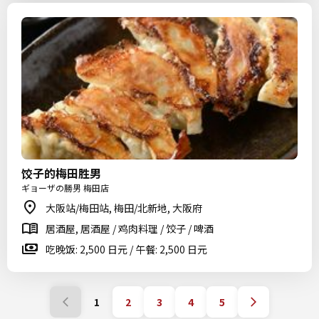
饺子的梅田胜男
ギョーザの勝男 梅田店
大阪站/梅田站, 梅田/北新地, 大阪府
居酒屋, 居酒屋 / 鸡肉料理 / 饺子 / 啤酒
吃晚饭: 2,500 日元 / 午餐: 2,500 日元
1
2
3
4
5