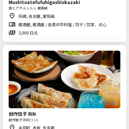
Mushitoatefufuhigashiokazaki
蒸とアテふぅふぅ 東岡崎
冈崎, 名古屋, 爱知县
居酒屋, 居酒屋 / 各类中华料理 / 饺子 / 饮茶、点心
3,000 日元
创作饺子 RiN
創作餃子 RiN(リン)
永田町, 赤坂, 东京都