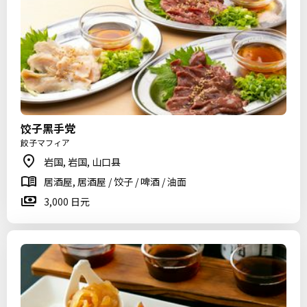
饺子黑手党
餃子マフィア
岩国, 岩国, 山口县
居酒屋, 居酒屋 / 饺子 / 啤酒 / 油面
3,000 日元