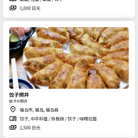
1,000 日元
饺子照井
餃子の照井
福岛市, 福岛, 福岛县
饺子, 中华料理 / 铁板烧 / 饺子 / 味噌拉面
1,500 日元