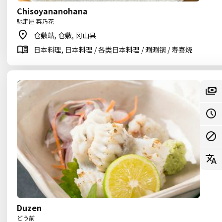
Chisoyananohana
馳走屋 菜乃花
仓敷站, 仓敷, 冈山县
日本料理, 日本料理 / 各类日本料理 / 涮涮锅 / 寿喜烧
Duzen
どう前