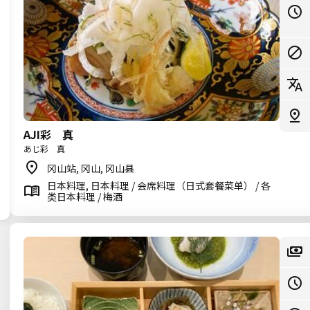
AJI彩 真
あじ彩 真
冈山站, 冈山, 冈山县
日本料理, 日本料理 / 会席料理（日式套餐菜单） / 各
类日本料理 / 梅酒