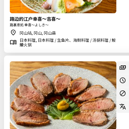
路边的江户幸喜〜吉喜〜
路裏恵処 幸喜～よしき～
冈山站, 冈山, 冈山县
日本料理, 日本料理 / 生鱼片、海鲜料理 / 汤锅料理 / 鮟
鱇火锅