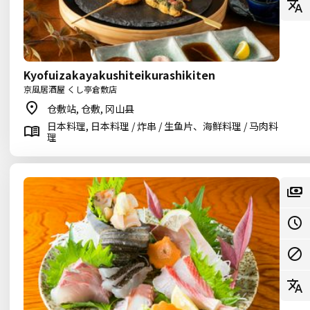
Kyofuizakayakushiteikurashikiten
京風居酒屋 くし亭倉敷店
仓敷站, 仓敷, 冈山县
日本料理, 日本料理 / 炸串 / 生鱼片、海鲜料理 / 马肉料
理