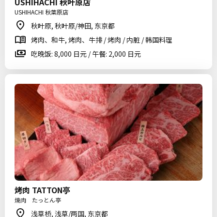
USHIHACHI 秋叶原店
USHIHACHI 秋葉原店
秋叶原, 秋叶原/神田, 东京都
烤肉、和牛, 烤肉、牛排 / 烤肉 / 内脏 / 韩国料理
吃晚饭: 8,000 日元 / 午餐: 2,000 日元
烤肉 TATTON亭
焼肉 たっとん亭
浅草桥, 浅草/两国, 东京都