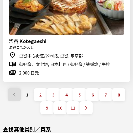
涩谷 Kotegaeshi
渋谷こてがえし
涩谷中心街道/公园路, 涩谷, 东京都
御好烧、文字烧, 日本料理 / 御好烧 / 铁板烧 / 牛排
2,000 日元
1
2
3
4
5
6
7
8
9
10
11
查找其他类别／菜系