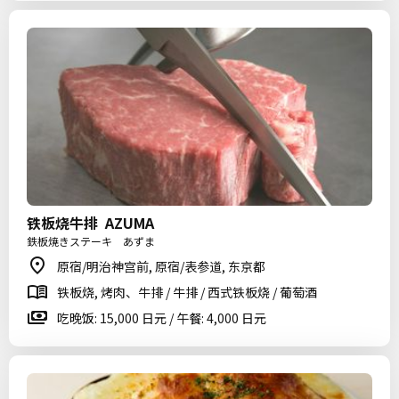
铁板烧牛排 AZUMA
鉄板焼きステーキ あずま
原宿/明治神宫前, 原宿/表参道, 东京都
铁板烧, 烤肉、牛排 / 牛排 / 西式铁板烧 / 葡萄酒
吃晚饭: 15,000 日元 / 午餐: 4,000 日元