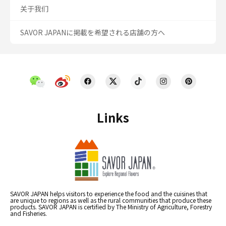
关于我们
SAVOR JAPANに掲載を希望される店舗の方へ
Links
SAVOR JAPAN helps visitors to experience the food and the cuisines that
are unique to regions as well as the rural communities that produce these
products. SAVOR JAPAN is certified by The Ministry of Agriculture, Forestry
and Fisheries.