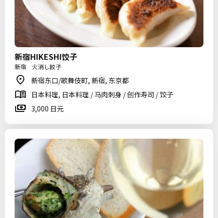
新宿HIKESHI饺子
新宿 火消し餃子
新宿东口/歌舞伎町, 新宿, 东京都
日本料理, 日本料理 / 马肉刺身 / 创作寿司 / 饺子
3,000 日元