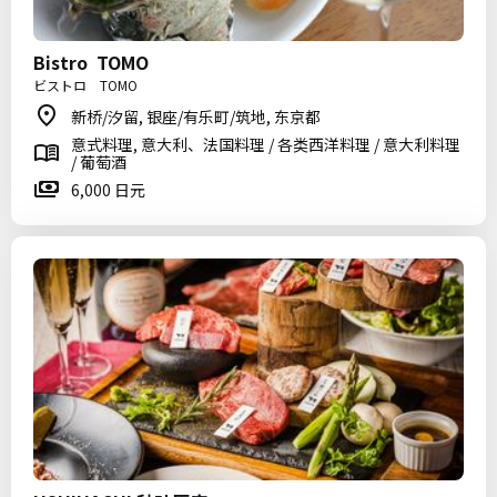
Bistro TOMO
ビストロ TOMO
新桥/汐留, 银座/有乐町/筑地, 东京都
意式料理, 意大利、法国料理 / 各类西洋料理 / 意大利料理
/ 葡萄酒
6,000 日元