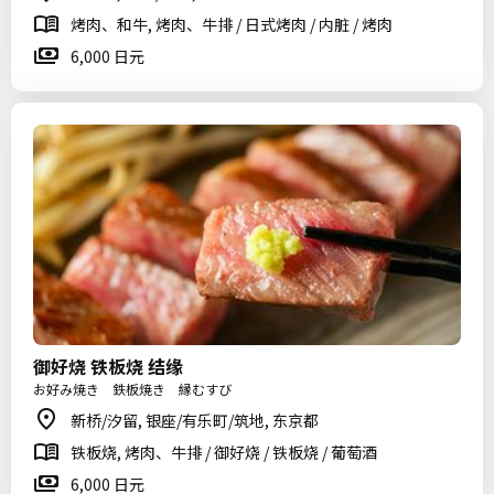
烤肉、和牛, 烤肉、牛排 / 日式烤肉 / 内脏 / 烤肉
6,000 日元
御好烧 铁板烧 结缘
お好み焼き 鉄板焼き 縁むすび
新桥/汐留, 银座/有乐町/筑地, 东京都
铁板烧, 烤肉、牛排 / 御好烧 / 铁板烧 / 葡萄酒
6,000 日元