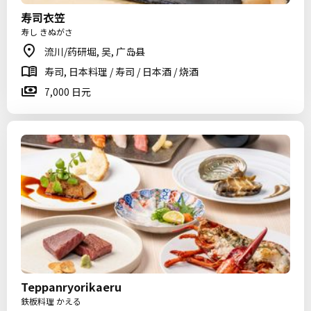
寿司衣笠
寿し きぬがさ
流川/药研堀, 吴, 广岛县
寿司, 日本料理 / 寿司 / 日本酒 / 烧酒
7,000 日元
Teppanryorikaeru
鉄板料理 かえる