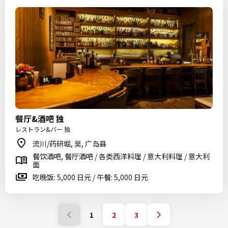
餐厅&酒吧 独
レストラン&バー 独
流川/药研堀, 吴, 广岛县
餐饮酒吧, 餐厅酒吧 / 各类西洋料理 / 意大利料理 / 意大利
面
吃晚饭: 5,000 日元 / 午餐: 5,000 日元
1
2
3