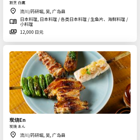
割烹 白鷹
流川/药研堀, 吴, 广岛县
日本料理, 日本料理 / 各类日本料理 / 生鱼片、海鲜料理 /
小料理
12,000 日元
炭烧En
炭焼 ゑん
流川/药研堀, 吴, 广岛县