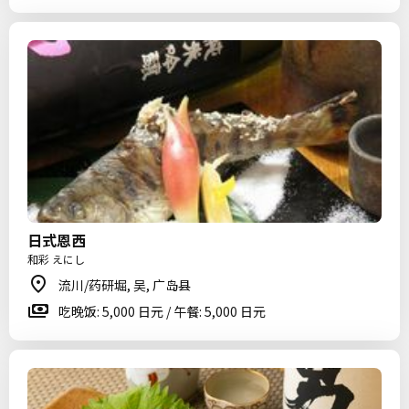
日式恩西
和彩 えにし
流川/药研堀, 吴, 广岛县
吃晚饭: 5,000 日元 / 午餐: 5,000 日元