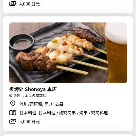
4,000 日元
炙烤处 Shonoya 本店
炙り処 しょうの屋本店
流川/药研堀, 吴, 广岛县
日本料理, 日本料理 / 烤鸡肉串 / 烤串 / 鸡肉料理
5,000 日元