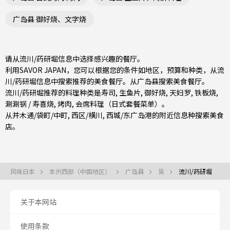
广岛县 御好烧、文字烧
请从流川/药研堀信息中选择感兴趣的餐厅。
利用SAVOR JAPAN，您可以根据您的条件如地区，预算和种类，从流
川/药研堀信息中搜索推荐的美食餐厅。从
广岛县
搜索美食餐厅。
流川/药研堀推荐的料理种类是
寿司
,
生鱼片
,
御好烧
,
天妇罗
,
铁板烧
,
涮涮锅 / 寿喜烧
,
烤肉
,
会席料理（日式套餐菜单）
。
从
并木通/袋町/中町
,
西区/横川
,
西城/东广岛
港的附近信息种搜索美食
店。
风味日本
本州西部（中国地区）
广岛县
吴
流川/药研堀
关于本网站
使用条款