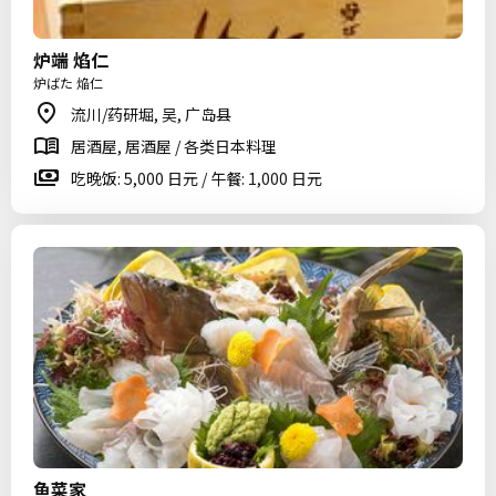
炉端 焰仁
炉ばた 焔仁
流川/药研堀, 吴, 广岛县
居酒屋, 居酒屋 / 各类日本料理
吃晚饭: 5,000 日元 / 午餐: 1,000 日元
鱼菜家