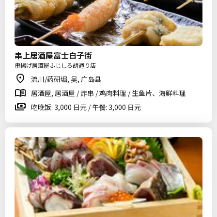
串上居酒屋富士白子街
串揚げ居酒屋ふじしろ胡通り店
流川/药研堀, 吴, 广岛县
居酒屋, 居酒屋 / 炸串 / 鸡肉料理 / 生鱼片、海鲜料理
吃晚饭: 3,000 日元 / 午餐: 3,000 日元