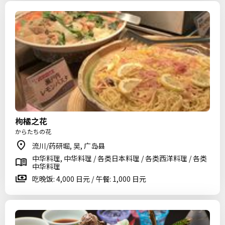
枸橘之花
からたちの花
流川/药研堀, 吴, 广岛县
中华料理, 中华料理 / 各类日本料理 / 各类西洋料理 / 各类
中华料理
吃晚饭: 4,000 日元 / 午餐: 1,000 日元