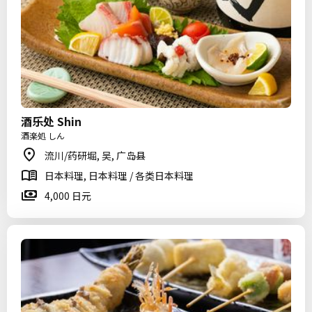
酒乐处 Shin
酒楽処 しん
流川/药研堀, 吴, 广岛县
日本料理, 日本料理 / 各类日本料理
4,000 日元