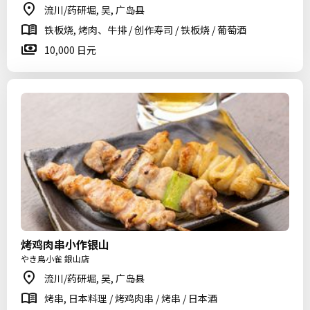
流川/药研堀, 吴, 广岛县
铁板烧, 烤肉、牛排 / 创作寿司 / 铁板烧 / 葡萄酒
10,000 日元
烤鸡肉串小作银山
やき鳥小雀 銀山店
流川/药研堀, 吴, 广岛县
烤串, 日本料理 / 烤鸡肉串 / 烤串 / 日本酒