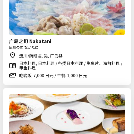
广岛之旬 Nakatani
広島の旬 なかたに
流川/药研堀, 吴, 广岛县
日本料理, 日本料理 / 各类日本料理 / 生鱼片、海鲜料理 /
甲鱼料理
吃晚饭: 7,000 日元 / 午餐: 1,000 日元