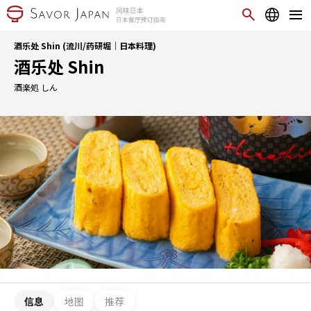
酒乐处 Shin (流川/药研堀｜日本料理)
酒乐处 Shin
酒楽処 しん
信息
地图
推荐