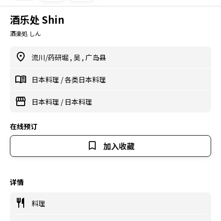
酒乐处 Shin
酒楽処 しん
流川/药研堀
,
吴
,
广岛县
日本料理
/
各类日本料理
日本料理
/
日本料理
在线预订
加入收藏
详情
料理