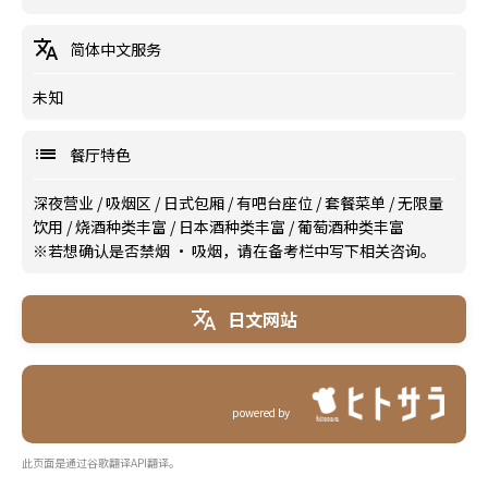
简体中文服务
未知
餐厅特色
深夜营业
/
吸烟区
/
日式包厢
/
有吧台座位
/
套餐菜单
/
无限量
饮用
/
烧酒种类丰富
/
日本酒种类丰富
/
葡萄酒种类丰富
※若想确认是否禁烟 · 吸烟，请在备考栏中写下相关咨询。
日文网站
powered by
此页面是通过谷歌翻译API翻译。