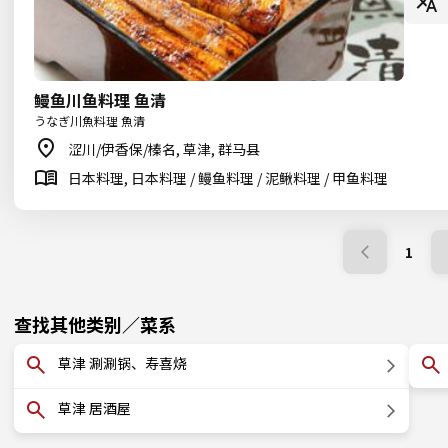
鳗鱼川鱼料理 鱼清
うなぎ川魚料理 魚清
涩川/伊香保/榛名, 草津, 群马县
日本料理, 日本料理 / 鳗鱼料理 / 泥鳅料理 / 甲鱼料理
1
查找其他类别／菜系
草津 涮涮锅、寿喜烧
草津 居酒屋