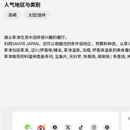
人气地区与类别
高崎
太田/馆林
请从草津信息中选择感兴趣的餐厅。
利用SAVOR JAPAN，您可以根据您的条件如地区，预算和种类，从
草津包括
草津
,
涩川/伊香保/榛名
, 草津温泉, 汤畑, 伊香保温泉的美食
草津推荐的料理种类是
寿司
,
生鱼片
,
天妇罗
,
铁板烧
,
涮涮锅 / 寿喜烧
,