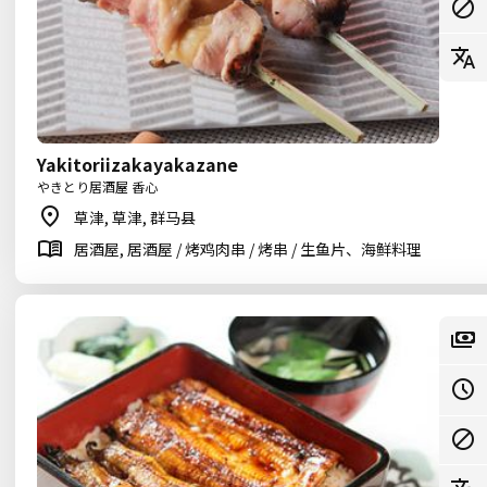
Yakitoriizakayakazane
やきとり居酒屋 香心
草津, 草津, 群马县
居酒屋, 居酒屋 / 烤鸡肉串 / 烤串 / 生鱼片、海鲜料理