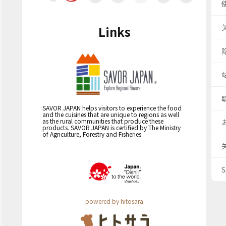
Links
SAVOR JAPAN helps visitors to experience the food
and the cuisines that are unique to regions as well
as the rural communities that produce these
products. SAVOR JAPAN is certified by The Ministry
of Agriculture, Forestry and Fisheries.
powered by hitosara