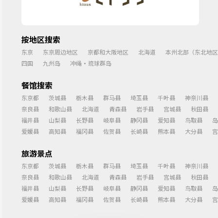
按地区搜索
东京
东京周边地区
京都和大阪地区
北海道
本州北部（东北地区
四国
九州岛
冲绳・琉球群岛
餐馆搜索
东京都
茨城县
栃木县
群马县
埼玉县
千叶县
神奈川县
奈良县
和歌山县
北海道
青森县
岩手县
宫城县
秋田县
福井县
山梨县
长野县
岐阜县
静冈县
爱知县
鸟取县
岛
爱媛县
高知县
福冈县
佐贺县
长崎县
熊本县
大分县
宫
旅游景点
东京都
茨城县
栃木县
群马县
埼玉县
千叶县
神奈川县
奈良县
和歌山县
北海道
青森县
岩手县
宫城县
秋田县
福井县
山梨县
长野县
岐阜县
静冈县
爱知县
鸟取县
岛
爱媛县
高知县
福冈县
佐贺县
长崎县
熊本县
大分县
宫