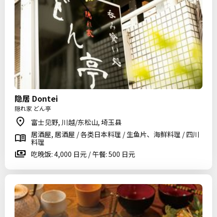
隐居 Dontei
隠れ家 どん亭
富士见野, 川越/东松山, 埼玉县
居酒屋, 居酒屋 / 各类日本料理 / 生鱼片、海鲜料理 / 四川
料理
吃晚饭: 4,000 日元 / 午餐: 500 日元