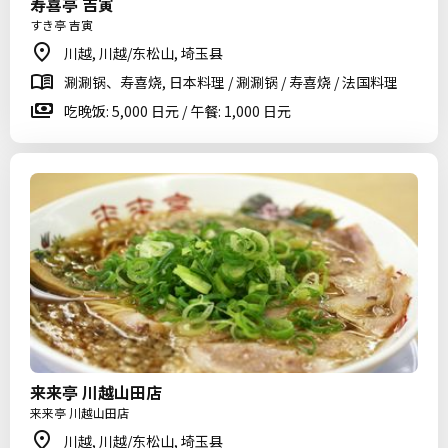
寿喜亭 吉寅
すき亭 吉寅
川越, 川越/东松山, 埼玉县
涮涮锅、寿喜烧, 日本料理 / 涮涮锅 / 寿喜烧 / 法国料理
吃晚饭: 5,000 日元 / 午餐: 1,000 日元
来来亭 川越山田店
来来亭 川越山田店
川越, 川越/东松山, 埼玉县