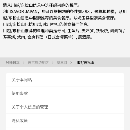
请从川越/东松山信息中选择感兴趣的餐厅。
利用SAVOR JAPAN，您可以根据您的条件如地区，预算和种类，从川
越/东松山信息中搜索推荐的美食餐厅。从
埼玉县
搜索美食餐厅。
川越/东松山包括
川越
, 冰川神社的美食餐厅信息。
川越/东松山推荐的料理种类是
寿司
,
生鱼片
,
天妇罗
,
铁板烧
,
涮涮锅 /
寿喜烧
,
烤肉
,
会席料理（日式套餐菜单）
,
居酒屋
。
风味日本
东京周边地区
埼玉县
川越/东松山
关于本网站
使用条款
关于个人信息的管理
隐私政策