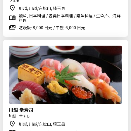
川越, 川越/东松山, 埼玉县
鳗鱼, 日本料理 / 各类日本料理 / 鳗鱼料理 / 生鱼片、海鲜
料理
吃晚饭: 8,000 日元 / 午餐: 6,000 日元
川越 幸寿司
川越 幸すし
川越, 川越/东松山, 埼玉县