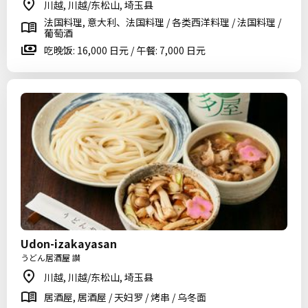
川越, 川越/东松山, 埼玉县
法国料理, 意大利、法国料理 / 各类西洋料理 / 法国料理 /
葡萄酒
吃晚饭: 16,000 日元 / 午餐: 7,000 日元
Udon-izakayasan
うどん居酒屋 讃
川越, 川越/东松山, 埼玉县
居酒屋, 居酒屋 / 天妇罗 / 烤串 / 乌冬面