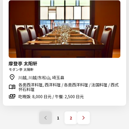
摩登亭 太阳轩
モダン亭 太陽軒
川越, 川越/东松山, 埼玉县
各类西洋料理, 西洋料理 / 各类西洋料理 / 法国料理 / 西式
怀石料理
吃晚饭: 8,000 日元 / 午餐: 2,500 日元
1
2