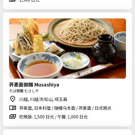
荞麦面御膳 Musashiya
そば御膳 むさしや
川越, 川越/东松山, 埼玉县
荞麦面, 日本料理 / 咖喱乌冬面 / 荞麦面 / 日式糕点
吃晚饭: 1,500 日元 / 午餐: 1,000 日元