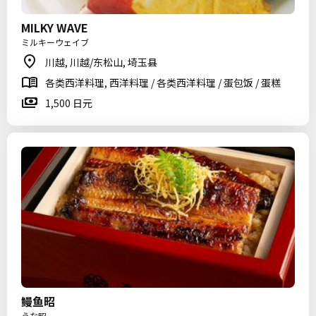
MILKY WAVE
ミルキーウェイブ
川越, 川越/东松山, 埼玉县
各类西洋料理, 西洋料理 / 各类西洋料理 / 蛋包饭 / 蛋糕
1,500 日元
鳗鱼昭
うな昭