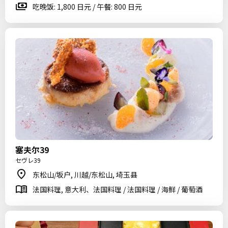
吃晚饭: 1,800 日元 / 午餐: 800 日元
塞夫尔39
セヴレ39
东松山/坂户, 川越/东松山, 埼玉县
法国料理, 意大利、法国料理 / 法国料理 / 海鲜 / 葡萄酒