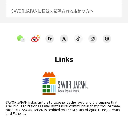
SAVOR JAPANに掲載を希望される店舗の方へ
Links
SAVOR JAPAN helps visitors to experience the food and the cuisines that
are unique to regions as well as the rural communities that produce these
products. SAVOR JAPAN is certified by The Ministry of Agriculture, Forestry
and Fisheries.