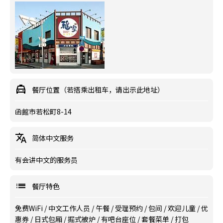
餐厅位置（若搭乘出租车，请出示此地址）
函館市若松町8-14
简体中文服务
有会讲中文的服务员
餐厅特色
免费WiFi
/
中文工作人员
/
午餐
/
受理预约
/
包间
/
欢迎儿童
/
优
惠券
/
日式包厢
/
掘式被炉
/
有吧台座位
/
套餐菜单
/
打包