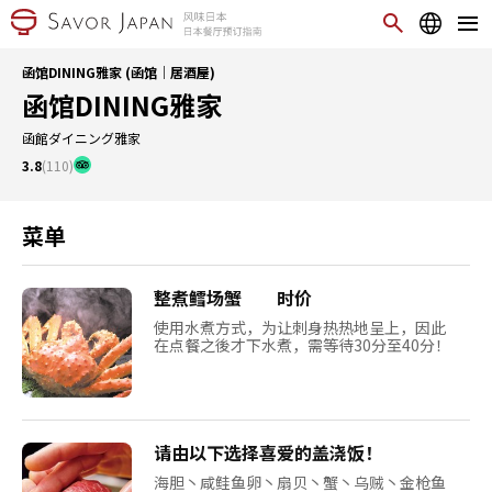
函馆DINING雅家 (函馆｜居酒屋)
函馆DINING雅家
函館ダイニング雅家
3.8
(110)
菜单
整煮鳕场蟹 时价
使用水煮方式，为让刺身热热地呈上，因此
在点餐之後才下水煮，需等待30分至40分！
请由以下选择喜爱的盖浇饭！
海胆丶咸鲑鱼卵丶扇贝丶蟹丶乌贼丶金枪鱼