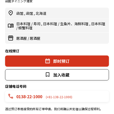
函館ダイニング雅家
函馆
,
函馆
,
北海道
日本料理
/
寿司
,
日本料理
/
生鱼片、海鲜料理
,
日本料理
/
螃蟹料理
居酒屋
/
居酒屋
在线预订
即时预订
加入收藏
店铺电话号码
0138-22-1000
(+81-138-22-1000)
透过预订表格接受的所有订单申请，我们将确认并处理以确保过程顺利。