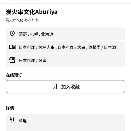
炭火串文化Aburiya
炭火串文化 あぶりや
薄野
,
札幌
,
北海道
日本料理
/
烤鸡肉串
,
日本料理
/
烤串
,
酒精类
/
日本酒
日本料理
/
烤串
在线预订
加入收藏
详情
料理