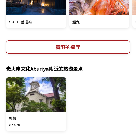
SUSHI善 总店
鮨九
薄野的餐厅
炭火串文化Aburiya附近的旅游景点
札幌
864 m