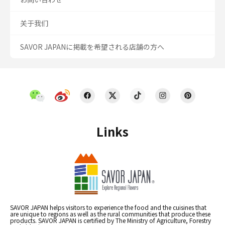
关于我们
SAVOR JAPANに掲載を希望される店舗の方へ
Links
SAVOR JAPAN helps visitors to experience the food and the cuisines that
are unique to regions as well as the rural communities that produce these
products. SAVOR JAPAN is certified by The Ministry of Agriculture, Forestry