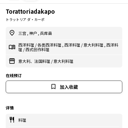
Torattoriadakapo
トラットリア ダ・カーポ
三宫
,
神户
,
兵库县
西洋料理
/
各类西洋料理
,
西洋料理
/
意大利料理
,
西洋料
理
/
西式创作料理
意大利、法国料理
/
意大利料理
在线预订
加入收藏
详情
料理