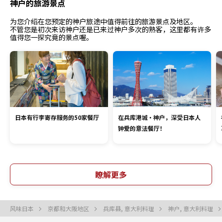
神户的旅游景点
为您介绍在您预定的神户旅途中值得前往的旅游景点及地区。
不管您是初次来访神户还是已来过神户多次的熟客，这里都有许多
值得您一探究竟的景点喔。
日本有行李寄存服务的50家餐厅
在兵库港城・神户，深受日本人
钟爱的意法餐厅！
瞭解更多
风味日本
京都和大阪地区
兵库县, 意大利料理
神户, 意大利料理