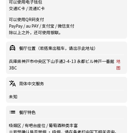
可以使用电子钱包
交通IC卡 / 流通IC卡
可以使用QR码支付
PayPay / au PAY / 支付宝 / 微信支付
除以上之外，还可使用银联。
餐厅位置（若搭乘出租车，请出示此地址）
兵庫県神戸市中央区下山手通2-4-13 永都ビル神戸一番館
地
3BC
图
简体中文服务
未知
餐厅特色
吸烟区
/
有吧台座位
/
葡萄酒种类丰富
※若想确认是否禁烟 · 吸烟，请在备考栏中写下相关咨询。