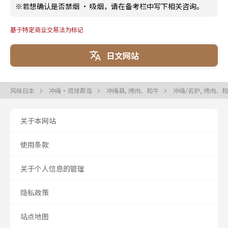
※若想确认是否禁烟 · 吸烟，请在备考栏中写下相关咨询。
基于特定商业交易法为标记
日文网站
风味日本
冲绳・琉球群岛
冲绳县, 烤肉、和牛
冲绳/名护, 烤肉、
关于本网站
使用条款
关于个人信息的管理
隐私政策
站点地图