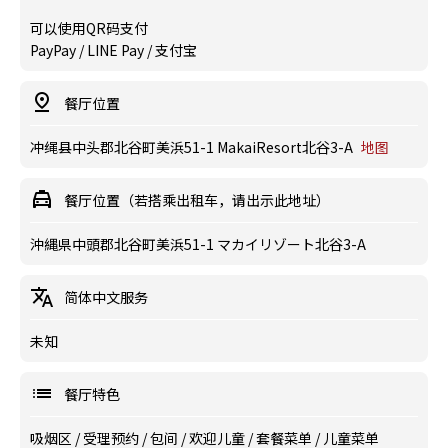
可以使用QR码支付
PayPay / LINE Pay / 支付宝
餐厅位置
冲绳县中头郡北谷町美浜51-1 MakaiResort北谷3-A
地图
餐厅位置（若搭乘出租车，请出示此地址）
沖縄県中頭郡北谷町美浜51-1 マカイリゾート北谷3-A
简体中文服务
未知
餐厅特色
吸烟区
/
受理预约
/
包间
/
欢迎儿童
/
套餐菜单
/
儿童菜单