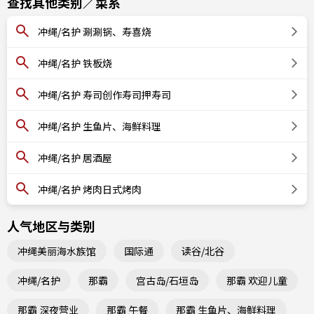
查找其他类别／菜系
冲绳/名护 涮涮锅、寿喜烧
冲绳/名护 铁板烧
冲绳/名护 寿司创作寿司押寿司
冲绳/名护 生鱼片、海鲜料理
冲绳/名护 居酒屋
冲绳/名护 烤肉日式烤肉
人气地区与类别
冲绳美丽海水族馆
国际通
读谷/北谷
冲绳/名护
那霸
宫古岛/石垣岛
那霸 欢迎儿童
那霸 深夜营业
那霸 午餐
那霸 生鱼片、海鲜料理