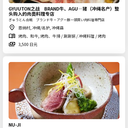
GYUUTON之战 BRAND牛、AGU—猪（冲绳名产）整
头购入的肉类料理专店
ぎゅうとん合戦 ブランド牛・アグー豚一頭買い肉料理専門店
恩纳村, 冲绳/名护, 冲绳县
烤肉、和牛, 烤肉、牛排 / 涮涮锅 / 冲绳料理 / 烤肉
3,500 日元
NU-JI