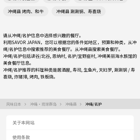
冲绳县 烤肉、和牛
冲绳县 涮涮锅、寿喜烧
请从冲绳/名护信息中选择感兴趣的餐厅。
利用SAVOR JAPAN，您可以根据您的条件如地区，预算和种类，从冲
绳/名护信息中搜索推荐的美食餐厅。从
冲绳县
搜索美食餐厅。
冲绳/名护包括
读谷/北谷
,
恩纳村
,
名护/宜野座村
, 冲绳美丽海水族馆的
美食餐厅信息。
冲绳/名护推荐的料理种类是
居酒屋
,
寿司
,
生鱼片
,
天妇罗
,
涮涮锅 / 寿
喜烧
,
炸猪排
,
烤肉
,
铁板烧
。
风味日本
冲绳・琉球群岛
冲绳县
冲绳/名护
关于本网站
使用条款