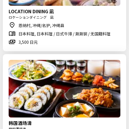
LOCATION DINING 凪
ロケーションダイニング 凪
恩纳村, 冲绳/名护, 冲绳县
日本料理, 日本料理 / 日式牛排 / 涮涮锅 / 无国籍料理
3,500 日元
韩国酒场清
韓国酒場清