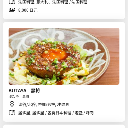
法国料理, 意大利、法国料理 / 法国料理
8,000 日元
BUTAYA 黑将
ぶたや 黒将
读谷/北谷, 冲绳/名护, 冲绳县
居酒屋, 居酒屋 / 各类日本料理 / 泡盛 / 烤肉