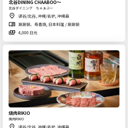
北谷DINING CHAABOO～
北谷ダイニング ちゃぁぶー
读谷/北谷, 冲绳/名护, 冲绳县
涮涮锅、寿喜烧, 日本料理 / 涮涮锅
4,000 日元
烧肉RIKIO
焼肉RIKIO
读谷/北谷, 冲绳/名护, 冲绳县