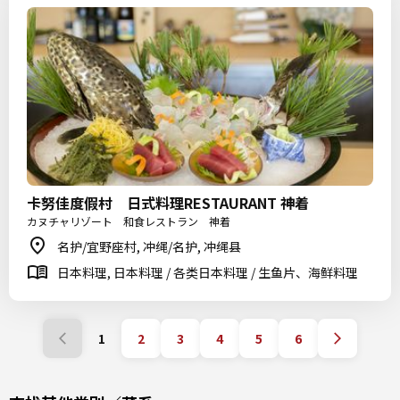
卡努佳度假村 日式料理RESTAURANT 神着
カヌチャリゾート 和食レストラン 神着
名护/宜野座村, 冲绳/名护, 冲绳县
日本料理, 日本料理 / 各类日本料理 / 生鱼片、海鲜料理
1
2
3
4
5
6