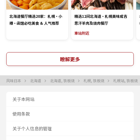
北海道餐厅精选20家：札幌・小
精选12间北海道·札幌美味成吉
樽・函馆必吃美食 & 人气推荐
思汗羊肉及烧肉餐厅
車站附近
瞭解更多
风味日本
北海道
北海道, 铁板烧
札幌, 铁板烧
札幌站, 铁板烧
关于本网站
使用条款
关于个人信息的管理