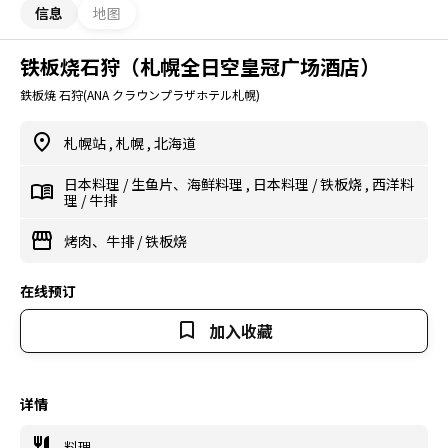
信息
地图
铁板烧石狩（札幌全日空皇冠广场酒店）
鉄板焼 石狩(ANA クラウンプラザホテル札幌)
札幌站
,
札幌
,
北海道
日本料理
/
生鱼片、海鲜料理
,
日本料理
/
铁板烧
,
西洋料
理
/
牛排
烤肉、牛排
/
铁板烧
在线预订
加入收藏
详情
料理