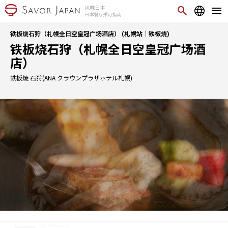
铁板烧石狩（札幌全日空皇冠广场酒店） (札幌站｜铁板烧)
铁板烧石狩（札幌全日空皇冠广场酒
店）
鉄板焼 石狩(ANA クラウンプラザホテル札幌)