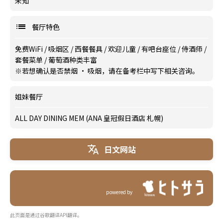
未知
餐厅特色
免费WiFi
/
吸烟区
/
西餐餐具
/
欢迎儿童
/
有吧台座位
/
侍酒师
/
套餐菜单
/
葡萄酒种类丰富
※若想确认是否禁烟 · 吸烟，请在备考栏中写下相关咨询。
姐妹餐厅
ALL DAY DINING MEM (ANA 皇冠假日酒店 札幌)
日文网站
powered by
此页面是通过谷歌翻译API翻译。