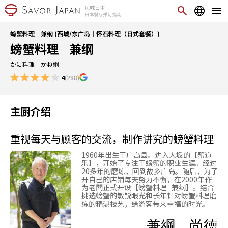
螃蟹料理 兼纲 (西城/东广岛｜怀石料理（日式套餐）)
螃蟹料理 兼纲
かに料理 かね綱
4
(288)
主厨介绍
重视每天与顾客的交流，制作讲究的螃蟹料理
1960年出生于广岛县。进入大坂的【蟹道
乐】，开始了专注于螃蟹的职业生涯。经过
20多年的磨练，回到故乡广岛。随后，为了
开自己的店铺每天努力不懈，在2000年作
为老闆正式开设【螃蟹料理 兼纲】。结合
挑选螃蟹的敏锐眼光和长年针对螃蟹料理磨
练的精湛技艺，给游客带来幸福的时光。
兼綱 尚徳