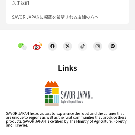
关于我们
SAVOR JAPANに掲載を希望される店舗の方へ
Links
SAVOR JAPAN helps visitors to experience the food and the cuisines that
are unique to regions as well as the rural communities that produce these
products. SAVOR JAPAN is certified by The Ministry of Agriculture, Forestry
and Fisheries.