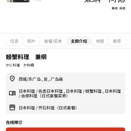
兼纲 尚德
信息
照片
套餐/菜单
主厨介绍
地图
推荐
螃蟹料理 兼纲
かに料理 かね綱
西城/东广岛
,
吴
,
广岛县
日本料理
/
各类日本料理
,
日本料理
/
螃蟹料理
,
日本料理
/
会席料理（日式套餐菜单）
日本料理
/
怀石料理（日式套餐）
在线预订