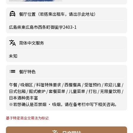
餐厅位置（若搭乘出租车，请出示此地址）
広島県東広島市西条町御薗宇2403-1
简体中文服务
未知
餐厅特色
午餐
/
吸烟区
/
料理特殊要求
/
西餐餐具
/
受理预约
/
欢迎儿童
/
日式包厢
/
掘式被炉
/
套餐菜单
/
儿童菜单
/
打包
/
无限量饮用
/
日本酒种类丰富
※若想确认是否禁烟 · 吸烟，请在备考栏中写下相关咨询。
基于特定商业交易法为标记
日文网站