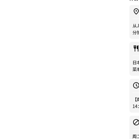
从
分
日
菜
【
1
周