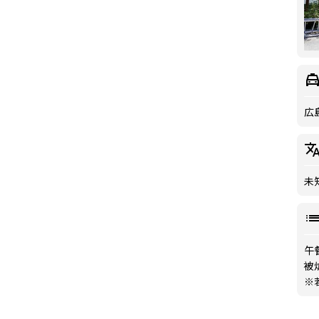
広
未
午
被
※