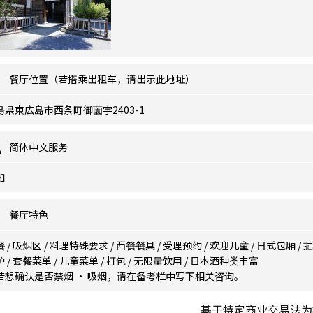
餐厅位置（若搭乘出租车，请出示此地址）
島県東広島市西条町御薗宇2403-1
简体中文服务
知
餐厅特色
餐
/
吸烟区
/
料理特殊要求
/
西餐餐具
/
受理预约
/
欢迎儿童
/
日式包厢
/
掘
炉
/
套餐菜单
/
儿童菜单
/
打包
/
无限量饮用
/
日本酒种类丰富
若想确认是否禁烟 · 吸烟，请在备考栏中写下相关咨询。
基于特定商业交易法为