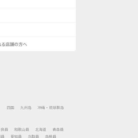
される店舗の方へ
）
四国
九州岛
冲绳・琉球群岛
奈良县
和歌山县
北海道
青森县
冈县
爱知县
鸟取县
岛根县