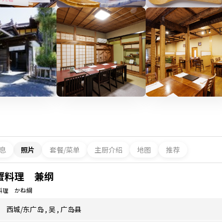
息
照片
套餐/菜单
主厨介绍
地图
推荐
蟹料理 兼纲
料理 かね綱
西城/东广岛
,
吴
,
广岛县