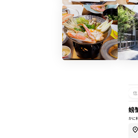
信
螃
かに