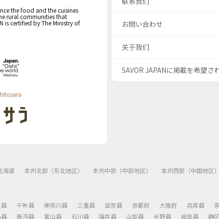
联系我们
nce the food and the cuisines
the rural communities that
s certified by The Ministry of
お問い合わせ
关于我们
SAVOR JAPANに掲載を希望
hitosara
北海道
本州北部（东北地区）
本州中部（中部地区）
本州西部（中国地区
玉县
千叶县
神奈川县
三重县
滋贺县
京都府
大阪府
兵库县
岛县
新泻县
富山县
石川县
福井县
山梨县
长野县
岐阜县
静