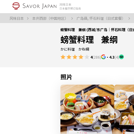
风味日本
本州西部（中国地区）
广岛县, 怀石料理（日式套餐）
螃蟹料理 兼纲 (西城/东广岛｜怀石料理（日
螃蟹料理 兼纲
かに料理 かね綱
4
(286)
・
4.3
(4)
照片