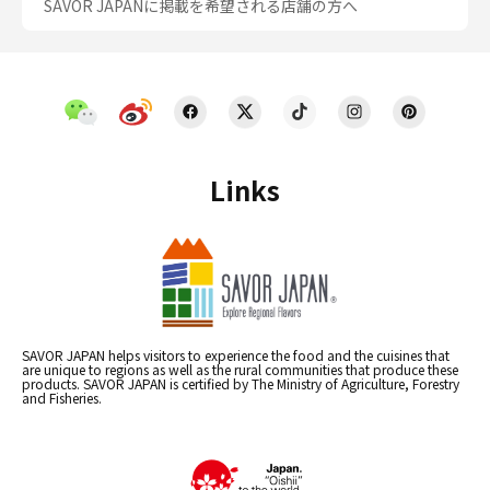
SAVOR JAPANに掲載を希望される店舗の方へ
Links
SAVOR JAPAN helps visitors to experience the food and the cuisines that
are unique to regions as well as the rural communities that produce these
products. SAVOR JAPAN is certified by The Ministry of Agriculture, Forestry
and Fisheries.