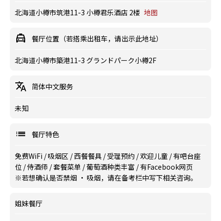
北海道小樽市筑港11-3 小樽君乐酒店 2楼
地图
餐厅位置（若搭乘出租车，请出示此地址）
北海道小樽市築港11-3 グランドパーク小樽2F
简体中文服务
未知
餐厅特色
免费WiFi
/
吸烟区
/
西餐餐具
/
受理预约
/
欢迎儿童
/
有吧台座
位
/
侍酒师
/
套餐菜单
/
葡萄酒种类丰富
/
有Facebook网页
※若想确认是否禁烟 · 吸烟，请在备考栏中写下相关咨询。
姐妹餐厅