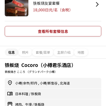
铁板烧友宴套餐
18,000日元/名（含税）
查看所有套餐信息
信息
照片
套餐/菜单
主厨介绍
地图
铁板烧 Cocoro（小樽君乐酒店）
鉄板焼き こころ （グランドパーク小樽）
小樽/余市/积丹
,
小樽/新雪谷
,
北海道
日本料理
/
铁板烧
烤肉、牛排
/
铁板烧