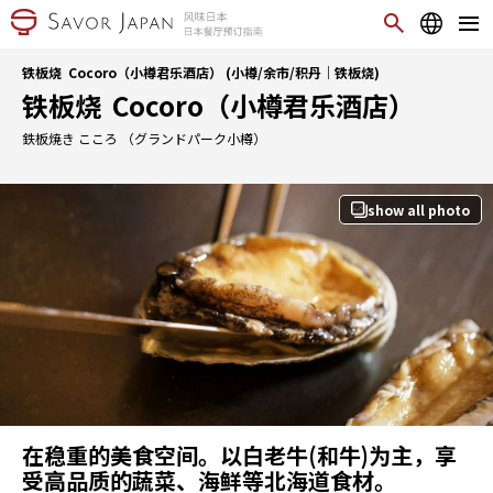
铁板烧 Cocoro（小樽君乐酒店） (小樽/余市/积丹｜铁板烧)
铁板烧 Cocoro（小樽君乐酒店）
鉄板焼き こころ （グランドパーク小樽）
show all photo
在稳重的美食空间。以白老牛(和牛)为主，享
受高品质的蔬菜、海鲜等北海道食材。