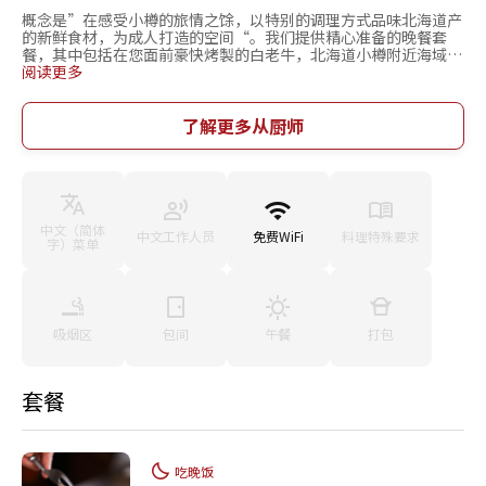
概念是”在感受小樽的旅情之馀，以特别的调理方式品味北海道产
的新鲜食材，为成人打造的空间“。我们提供精心准备的晚餐套
餐，其中包括在您面前豪快烤製的白老牛，北海道小樽附近海域的
鲍鱼和北寄贝，还有被誉为”食材宝库“的北海道新鲜蔬菜。这是
阅读更多
为了在小樽君乐酒店独有的氛围中，以充满心意的铁板料理方式呈
现北方美食。无论是与挚爱的人一同度过美好时光，还是用于重要
客户的招待等各种场合，都欢迎您前来品味。
了解更多从厨师
中文（简体
中文工作人员
免费WiFi
料理特殊要求
字）菜单
吸烟区
包间
午餐
打包
套餐
吃晚饭