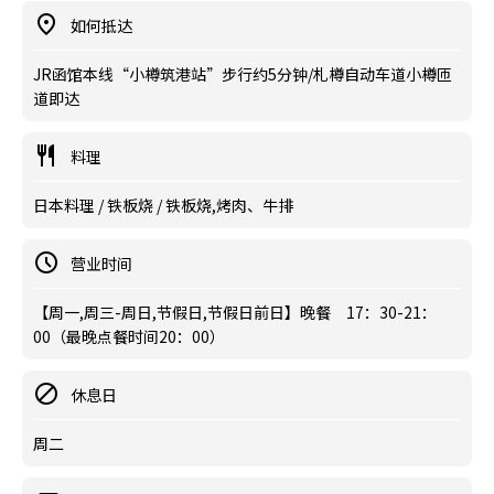
如何抵达
JR函馆本线“小樽筑港站”步行约5分钟/札樽自动车道小樽匝
道即达
料理
日本料理 / 铁板烧 / 铁板烧,烤肉、牛排
营业时间
【周一,周三-周日,节假日,节假日前日】晚餐 17：30-21：
00（最晚点餐时间20：00）
休息日
周二