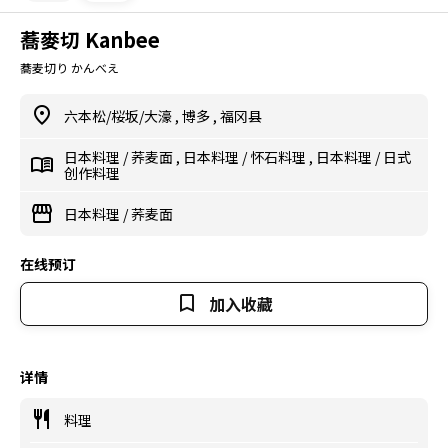
蕎麥切 Kanbee
蕎麦切り かんべえ
六本松/桜坂/大濠
,
博多
,
福冈县
日本料理
/
荞麦面
,
日本料理
/
怀石料理
,
日本料理
/
日式
创作料理
日本料理
/
荞麦面
在线预订
加入收藏
详情
料理