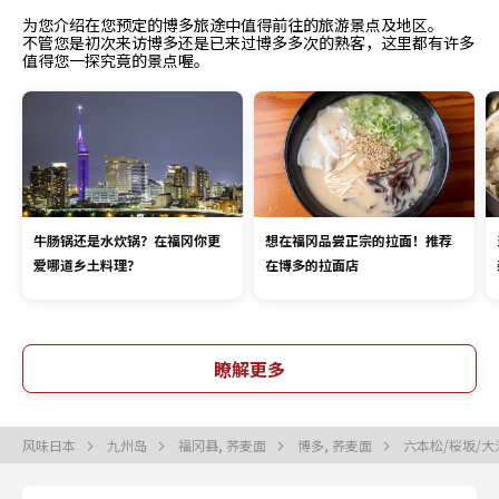
为您介绍在您预定的博多旅途中值得前往的旅游景点及地区。
不管您是初次来访博多还是已来过博多多次的熟客，这里都有许多
值得您一探究竟的景点喔。
牛肠锅还是水炊锅？在福冈你更
想在福冈品尝正宗的拉面！推荐
爱哪道乡土料理？
在博多的拉面店
瞭解更多
风味日本
九州岛
福冈县, 荞麦面
博多, 荞麦面
六本松/桜坂/大