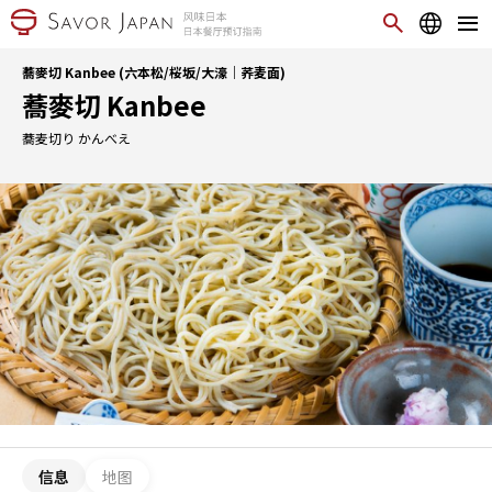
蕎麥切 Kanbee (六本松/桜坂/大濠｜荞麦面)
蕎麥切 Kanbee
蕎麦切り かんべえ
信息
地图