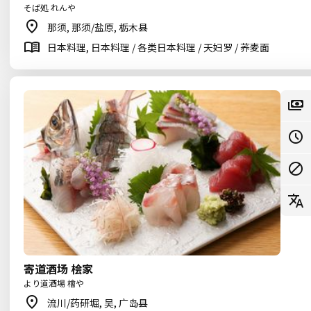
そば処 れんや
那须, 那须/盐原, 栃木县
日本料理, 日本料理 / 各类日本料理 / 天妇罗 / 荞麦面
寄道酒场 桧家
より道酒場 檜や
流川/药研堀, 吴, 广岛县