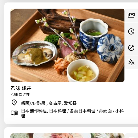
乙味 浅井
乙味 あさ井
新荣/东樱/泉 , 名古屋, 爱知县
日本创作料理, 日本料理 / 各类日本料理 / 荞麦面 / 小料
理