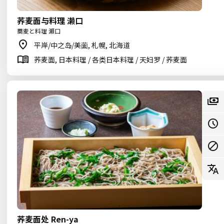
荞麦面与料理 濑口
蕎麦と料理 瀬口
平岸/中之岛/美薗, 札幌, 北海道
荞麦面, 日本料理 / 各类日本料理 / 天妇罗 / 荞麦面
荞麦面处 Ren-ya