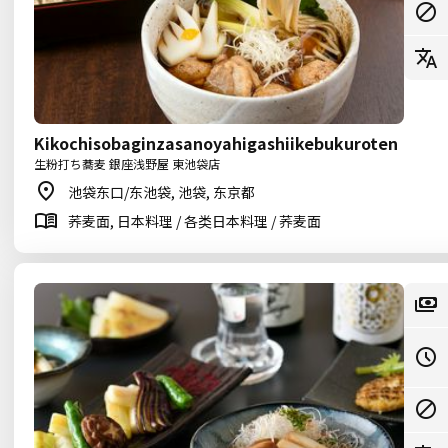
Kikochisobaginzasanoyahigashiikebukuroten
生粉打ち蕎麦 銀座浅野屋 東池袋店
池袋东口/东池袋, 池袋, 东京都
荞麦面, 日本料理 / 各类日本料理 / 荞麦面