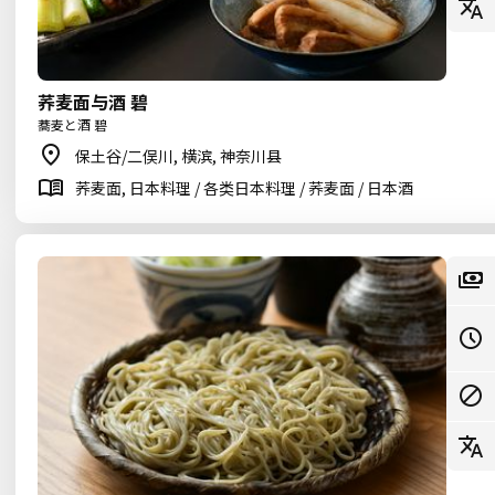
荞麦面与酒 碧
蕎麦と酒 碧
保土谷/二俣川, 横滨, 神奈川县
荞麦面, 日本料理 / 各类日本料理 / 荞麦面 / 日本酒