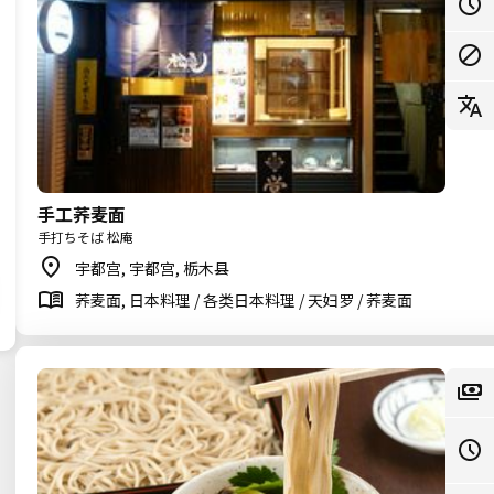
手工荞麦面
手打ちそば 松庵
宇都宫, 宇都宫, 栃木县
荞麦面, 日本料理 / 各类日本料理 / 天妇罗 / 荞麦面