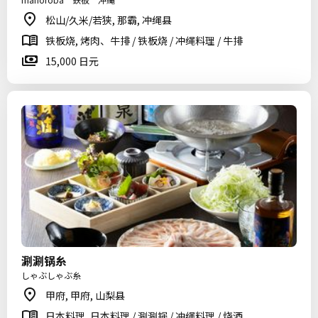
松山/久米/若狭, 那霸, 冲绳县
铁板烧, 烤肉、牛排 / 铁板烧 / 冲绳料理 / 牛排
15,000 日元
涮涮锅糸
しゃぶしゃぶ糸
甲府, 甲府, 山梨县
日本料理, 日本料理 / 涮涮锅 / 冲绳料理 / 烧酒