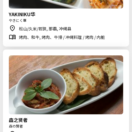
YAKINIKU华
やきにく華
松山/久米/若狭, 那霸, 冲绳县
烤肉、和牛, 烤肉、牛排 / 冲绳料理 / 烤肉 / 内脏
森之贤者
森の賢者