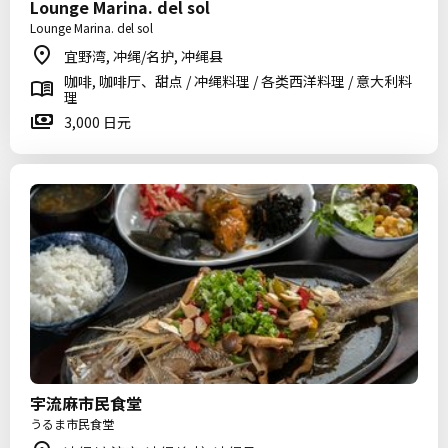
Lounge Marina. del sol
Lounge Marina. del sol
宜野湾, 冲绳/名护, 冲绳县
咖啡, 咖啡厅、甜点 / 冲绳料理 / 各类西洋料理 / 意大利料
理
3,000 日元
宇流麻市民食堂
うるま市民食堂