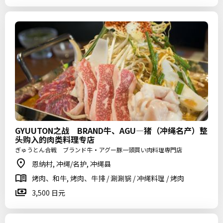
GYUUTON之战 BRAND牛、AGU—猪（冲绳名产）整
头购入的肉类料理专店
ぎゅうとん合戦 ブランド牛・アグー豚一頭買い肉料理専門店
恩纳村, 冲绳/名护, 冲绳县
烤肉、和牛, 烤肉、牛排 / 涮涮锅 / 冲绳料理 / 烤肉
3,500 日元