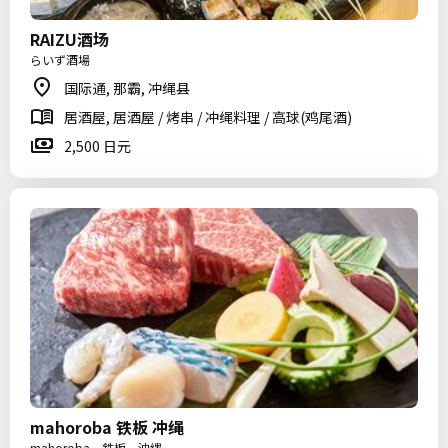
RAIZU酒场
らいず酒場
国际通, 那霸, 冲绳县
居酒屋, 居酒屋 / 烤串 / 冲绳料理 / 高球(鸡尾酒)
2,500 日元
mahoroba 铁板 冲绳
mahoroba 鉄板 沖縄