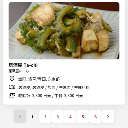
居酒屋 Ta-chi
居酒屋たーち
金町, 浅草/两国, 东京都
居酒屋, 居酒屋 / 炒面 / 冲绳面 / 冲绳料理
吃晚饭: 3,800 日元 / 午餐: 3,800 日元
1
2
3
4
5
6