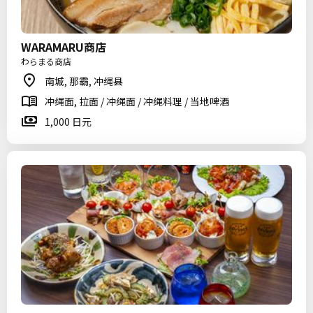
WARAMARU商店
わらまる商店
南城, 那霸, 冲绳县
冲绳面, 拉面 / 冲绳面 / 冲绳料理 / 当地啤酒
1,000 日元