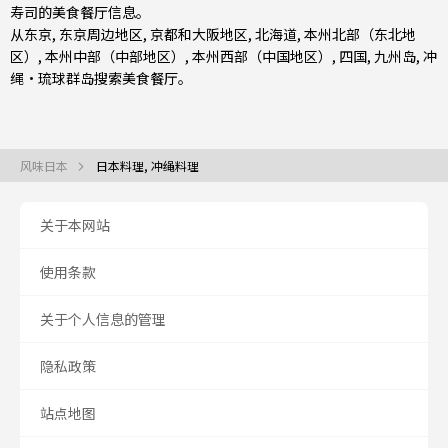
寿司
的美食餐厅信息。
从
东京
,
东京周边地区
,
京都和大阪地区
,
北海道
,
本州北部（东北地
区）
,
本州中部（中部地区）
,
本州西部（中国地区）
,
四国
,
九州岛
,
冲
绳・琉球群岛
搜索美食餐厅。
风味日本
日本料理, 冲绳料理
关于本网站
使用条款
关于个人信息的管理
隐私政策
站点地图