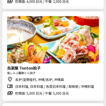
吃晚饭: 4,000 日元 / 午餐: 2,000 日元
岛涮屋 Tonton拍子
島しゃぶ屋豚とん拍子
名护/宜野座村, 冲绳/名护, 冲绳县
日本料理, 日本料理 / 各类日本料理 / 涮涮锅 / 冲绳料理
吃晚饭: 5,000 日元 / 午餐: 5,000 日元