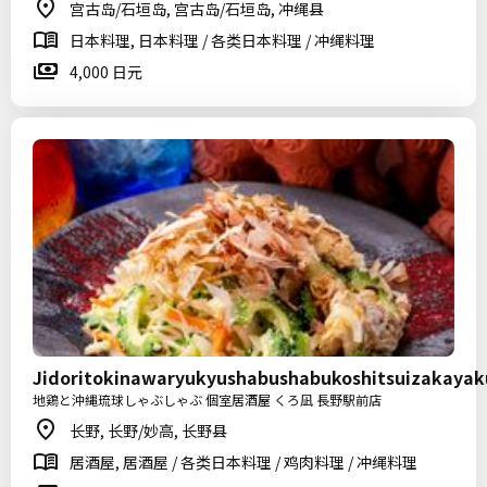
宫古岛/石垣岛, 宫古岛/石垣岛, 冲绳县
日本料理, 日本料理 / 各类日本料理 / 冲绳料理
4,000 日元
Jidoritokinawaryukyushabushabukoshitsuizakaya
地鶏と沖縄琉球しゃぶしゃぶ 個室居酒屋 くろ凪 長野駅前店
长野, 长野/妙高, 长野县
居酒屋, 居酒屋 / 各类日本料理 / 鸡肉料理 / 冲绳料理