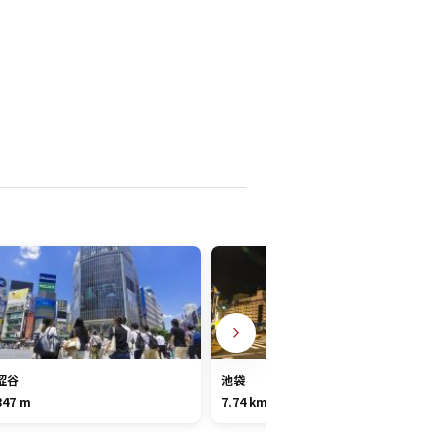
涩谷
池袋
847 m
7.74 km