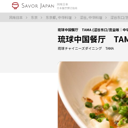
风味日本
东京
东京都, 中华料理
涩谷, 中华料理
涩谷东口/
琉球中国餐厅 TAMA (涩谷东口/宫益坂｜中
琉球中国餐厅 TA
琉球チャイニーズダイニング TAMA