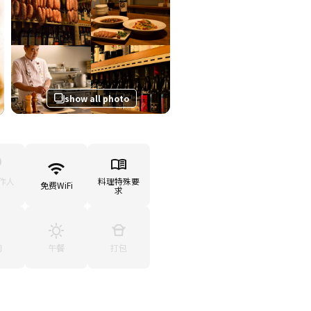
show all photo
作人
料理特殊要
免费WiFi
求
间
午餐
打包