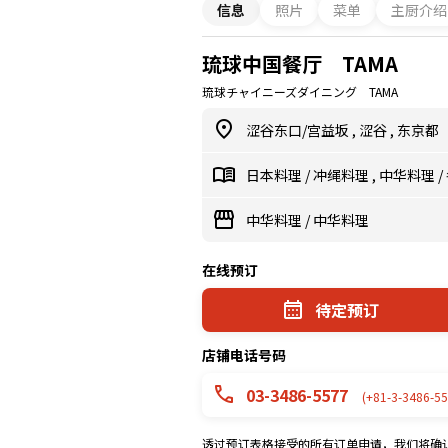
信息
照片
菜单
主厨介绍
琉球中国餐厅 TAMA
琉球チャイニーズダイニング TAMA
涩谷东口/宫益坂
,
涩谷
,
东京都
日本料理
/
冲绳料理
,
中华料理
/
中华料理
/
中华料理
在线预订
待定预订
店铺电话号码
03-3486-5577
(+81-3-3486-55
透过预订表格接受的所有订单申请，我们将确