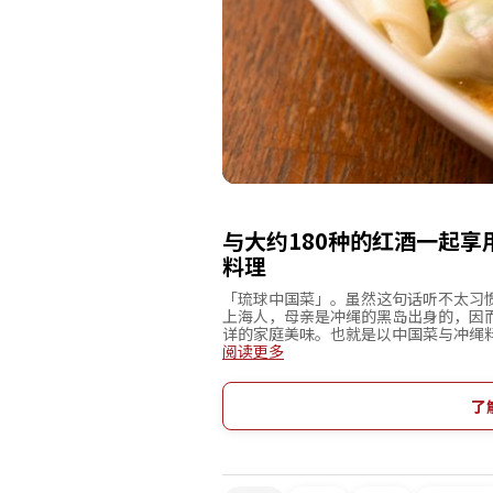
与大约180种的红酒一起
料理
「琉球中国菜」。虽然这句话听不太习
上海人，母亲是冲绳的黑岛出身的，因
详的家庭美味。也就是以中国菜与冲绳
肉」或是黑岛的传统料理「KIRAMAN
阅读更多
的美味。酒类以红酒为主，餐桌上有多
味”搭配，3,000日元为主的合理价格
了