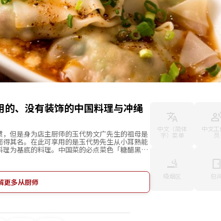
享用的、没有装饰的中国料理与冲绳
中文（简体
中文工
惯，但是身为店主厨师的玉代势文广先生的祖母是
字）菜单
员
而得其名。在此可享用的是玉代势先生从小耳熟能
料理为基底的料理。中国菜的必点菜色「糖醋黑猪
GIN」都是通过玉代势家精心制作的料理升华成餐馆
种红酒并列是玉代势家才有的风格。与“家庭美
的餐点也是魅力之一。
吸烟区
包
解更多从厨师