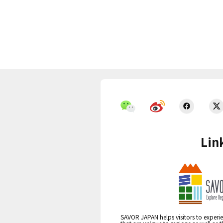
Lin
SAVOR JAPAN helps visitors to experie