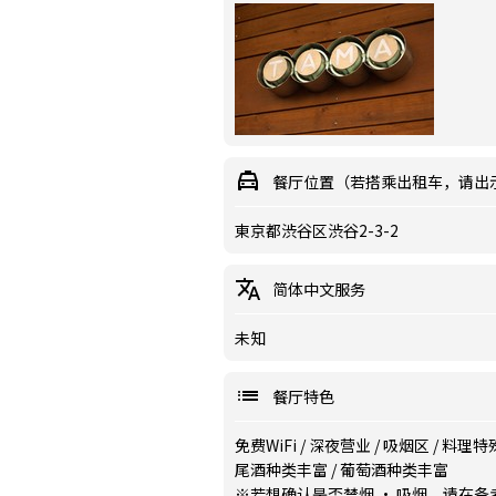
餐厅位置（若搭乘出租车，请出
東京都渋谷区渋谷2-3-2
简体中文服务
未知
餐厅特色
免费WiFi
/
深夜营业
/
吸烟区
/
料理特
尾酒种类丰富
/
葡萄酒种类丰富
※若想确认是否禁烟 · 吸烟，请在