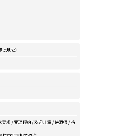
示此地址）
殊要求
/
受理预约
/
欢迎儿童
/
侍酒师
/
鸡
备考栏中写下相关咨询。